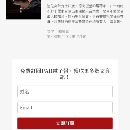
這位高齡九十四歲、德高望重的鋼琴家，在十月底
不辭千里來台演出兩場精采音樂會，是今年愛樂者
最大的福音。這兩場音樂會，音符盡在指間任意揮
灑，以典雅的德奧琴聲感染在場所有人，這溫暖的
琴聲應該已成絕響，聞者不是感動地熱淚盈眶，就
|
文字
賴家鑫
是在琴聲中感受到福至心靈的美好。
第300期 / 2017年12月號
免費訂閱PAR電子報，獲取更多藝文資
訊！
立即訂閱