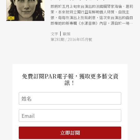
即將於五月上旬來台演出的法國鋼琴家海倫．葛莉
茉，本來就特立獨行且有鮮明個人特質、自我主
張，每每在演出上別有創意，這次來台演出的曲目
即是她的新專輯《水漾音樂》內容，源自於一場結
合空間、視覺、聽覺、戲劇來探討「水」主題的展
|
文字
歐頭
演，她用最熟悉的音樂語言，彰顯「對待生態環
第281期 / 2016年05月號
境」的主張並具體化成一張唱片作品。
免費訂閱PAR電子報，獲取更多藝文資
訊！
立即訂閱