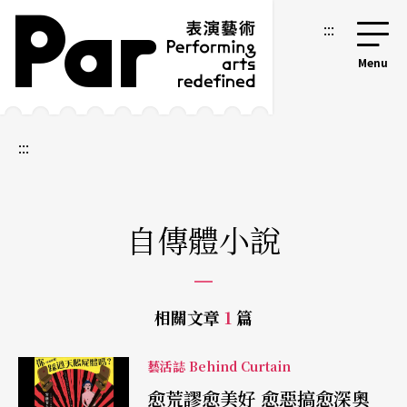
跳到主要內容區塊
網站導覽
:::
:::
自傳體小說
相關文章
1
篇
藝活誌 Behind Curtain
愈荒謬愈美好 愈惡搞愈深奧