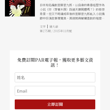
日本知名編劇宮藤官九郎，以自身的青春經歷作為
小說《你（穿著木屐）踩過天鵝屍體嗎？》的發想
背景，但又不時讓成年後的宮藤官九郎亂入小說情
節中扮演故事導覽員，其胡鬧與解構喜劇的程度，
就彷彿在看著他另一部幻想電視劇的上演。
|
文字
豬大爺
第275期 / 2015年11月號
免費訂閱PAR電子報，獲取更多藝文資
訊！
立即訂閱