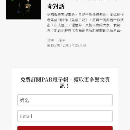
命對話
法國編舞家堤爾希．貝結合影像與舞蹈、闡述創作
者焦慮的舞作《焦慮日記》，將與台灣舞者合作演
出。在人選上，堤爾希．貝總是會給大家一個驚
喜；他表示將與代表舞蹈界新能量的創意新星合
作，他不希望以作品原有的架構去限制舞者的表
|
文字
孫平
現，在保留舞者個人的肢體特質為前提下，讓雙方
第185期 / 2008年05月號
以舞蹈語彙去對話、呼應甚至是對峙。
免費訂閱PAR電子報，獲取更多藝文資
訊！