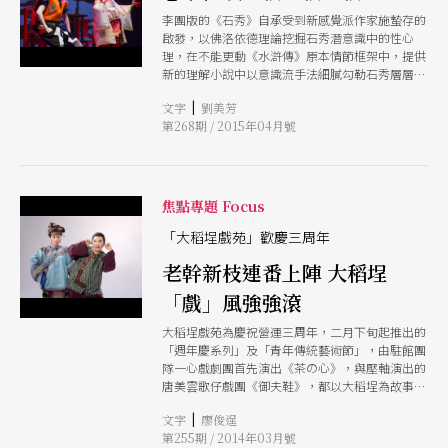
李團版的《石秀》自承受到新感覺派作家施蟄存的
啟發，以佛洛依德理論挖掘石秀潛意識中的性心
理，在不能更動《水滸傳》原本情節框架中，提供
新的理解小說中以意識流手法細膩勾勒石秀層層心
理轉折劇場呈現須立體化平面的文字描寫，為遷就
|
文字
劉美芳
舞台場域與演出時間等諸多限制，不得不大力刪汰
第268期 / 2015年04月號
細節，轉以極具浮世繪風情的服化裝扮，渲染綺麗
情色氛圍，再安排諸多物件意象成就獨特的奇愛風
格。
焦點專題 Focus
「大稻埕戲苑」歡慶三周年
老幹新枝連番上陣 大稻埕
「戲」風強強滾
大稻埕戲苑為慶祝營運三周年，二月下旬起推出的
「週年慶系列」及「青年傳統藝術節」，由駐館團
隊一心戲劇團首先演出《茶の心》，與壓軸演出的
唐美雲歌仔戲團《御夫鞋》，都以大稻埕為故事背
景。年輕團隊則有栢優座的《狹義驚懼》、元和劇
|
文字
廖俊逞
子《越》與奇巧劇團《Roseman玫瑰俠》，另有
第255期 / 2014年03月號
日本春謠流共襄盛舉。