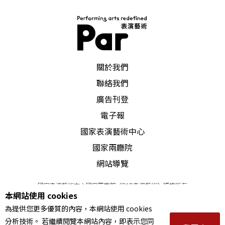
PAR 表演藝術雜誌
關於我們
聯絡我們
廣告刊登
電子報
國家表演藝術中心
國家兩廳院
網站導覽
國家表演藝術中心國家兩廳院《PAR表演藝術》版權所有
本網站使用 cookies
©
2022
Performing arts redefined. All Rights Reserved
為提供您更多優質的內容，本網站使用 cookies
統一編號 Tax Id number 00973926
分析技術。 若繼續閱覽本網站內容，即表示您同
本站所提供相關演出資訊，如有異動應以主辦單位公告為準。