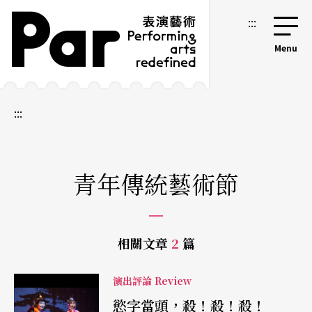
跳到主要內容區塊
網站導覽
:::
:::
青年傳統藝術節
相關文章
2
篇
演出評論 Review
慾字當頭，殺！殺！殺！