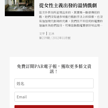
從女性主義出發的溫情戲劇
這次外表坊所呈現出來的，其實是一齣很傳統的
戲，她們沒有過多地進行戲劇手法上的探索，也沒
有強加現代劇場的元素，我們找不到任何的確實的
理論來為她們加分，可是這齣戲確實很好地出現在
視野中。從某種角度來看，她們身上恰好代表著一
|
文字
王沐
種成熟穩重的創作觀，這創作觀也是大陸戲劇人目
第239期 / 2012年11月號
前極度缺乏的。
免費訂閱PAR電子報，獲取更多藝文資
訊！