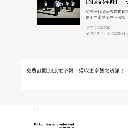
因為舞蹈，
認識一個國家或城市最
遠千里來到陌生的國度
林小說《沉默的美國人》
|
文字
鄒欣寧
鄰近國家，曾幾何時已
第236期 / 2012年08月
來的驚奇絕對勝過部落
免費訂閱PAR電子報，獲取更多藝文資訊！
:::