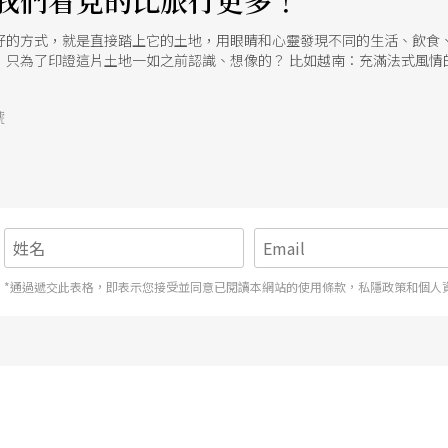
我們看見的比旅行更多！
好的方式，就是直接踏上它的土地，用眼睛和心靈發現不同的生活、飲食
，只為了印證這片土地一如之前認識、想像的？ 比如越南：充滿法式風情
裡安靜美麗的越南情婦。或者韓國：泡菜鍋。SAMSUNG。韓流偶像劇
成為台灣人旅行觀光的主要去處，但旅行不只為了看見一片風景，如何看
號
客們一再轉手的遊逛資訊，而超越語言藩籬的舞蹈所帶來的衝擊和感動，
*通過遞交此表格，即表示您接受並同意已閱讀本網站的使用條款，私隱政策和個人