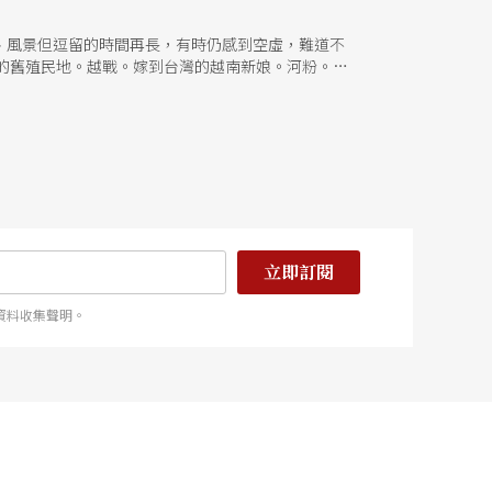
、風景但逗留的時間再長，有時仍感到空虛，難道不
的舊殖民地。越戰。嫁到台灣的越南新娘。河粉。葛
。媲美好萊塢的韓國電影。緊張的南北韓關係。 這些
見更深層的文化風景？一場「在地製造」的表演，帶
絕對比走馬看花的旅行讓你看見更多！
立即訂閱
資料收集聲明。