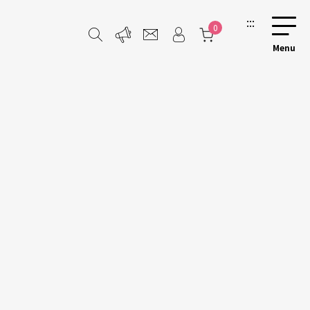
:::
0