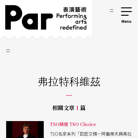
跳到主要內容區塊
網站導覽
:::
:::
弗拉特科維茲
相關文章
1
篇
TSO精選 TSO Choice
TSO名家系列「巨匠交鋒－阿雷席夫與弗拉