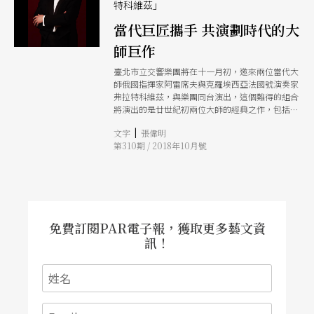
特科維茲」
當代巨匠攜手 共演劃時代的大
師巨作
臺北市立交響樂團將在十一月初，邀來兩位當代大
師俄國指揮家阿雷席夫與克羅埃西亞法國號演奏家
弗拉特科維茲，與樂團同台演出，這個難得的組合
將演出的是廿世紀初兩位大師的經典之作，包括理
查．史特勞斯年少與晚年的作品，還有史特拉溫斯
|
文字
張偉明
基讓大家如雷貫耳的前衛之作《春之祭》，當代大
第310期 / 2018年10月號
師與劃時代的大師巨作，這場交鋒，可說讓樂迷萬
分期待！
免費訂閱PAR電子報，獲取更多藝文資
訊！