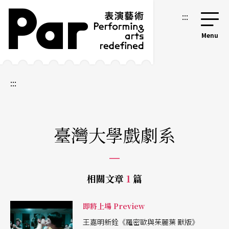
跳到主要內容區塊
網站導覽
:::
:::
臺灣大學戲劇系
相關文章
1
篇
即將上場 Preview
王嘉明新銓《羅密歐與茱麗葉 獸版》