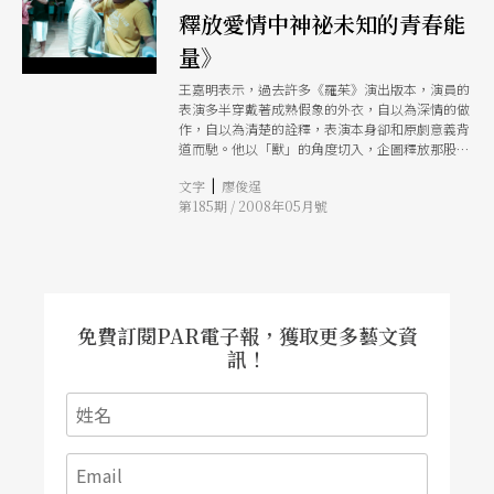
釋放愛情中神祕未知的青春能
量》
王嘉明表示，過去許多《羅茱》演出版本，演員的
表演多半穿戴著成熟假象的外衣，自以為深情的做
作，自以為清楚的詮釋，表演本身卻和原劇意義背
道而馳。他以「獸」的角度切入，企圖釋放那股流
竄在年輕人血液中，還未被文明壓抑的神祕本能，
|
文字
廖俊逞
召喚在重要的愛情經驗中，慾望或是一種粗糙但真
第185期 / 2008年05月號
誠的能量。
免費訂閱PAR電子報，獲取更多藝文資
訊！