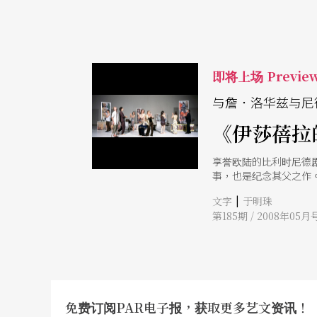
即将上场 Previe
与詹．洛华兹与尼
《伊莎蓓拉
享誉欧陆的比利时尼德
事，也是纪念其父之作
创作的原点。
|
文字
于明珠
第185期 / 2008年05月
免费订阅PAR电子报，获取更多艺文资讯！