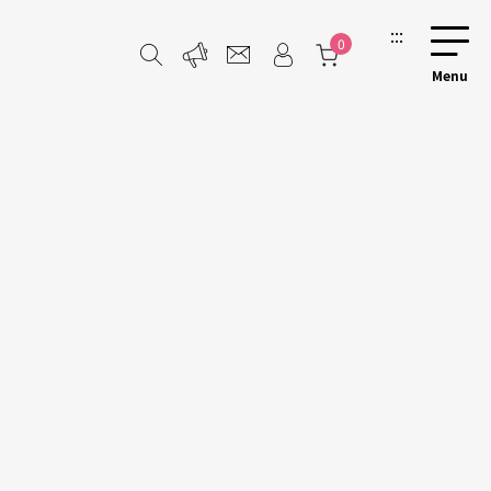
:::
0