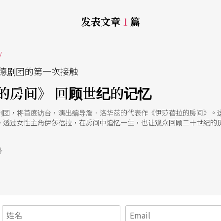
发表文章
1
篇
w
德剧团的第一次接触
的房间》 回顾世纪的记忆
剧团，将首度访台，演出编导詹．洛华兹的代表作《伊莎蓓拉的房间》。
。透过女性主角伊莎蓓拉，在房间中追忆一生，也让观众回顾二十世纪的
号