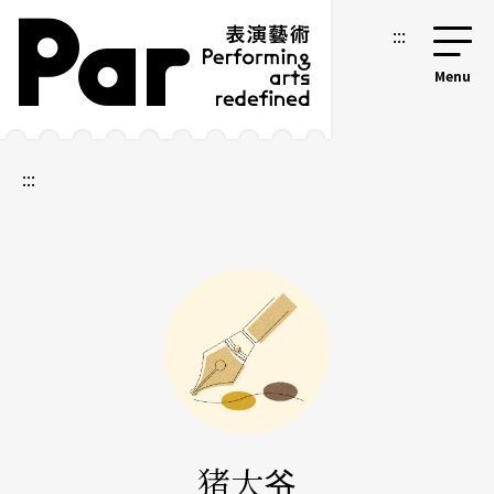
跳到主要内容区块
网站导览
:::
:::
猪大爷