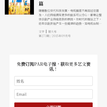
篇
随著数位世代科技发展，电视频道不再如过往普
及，人们持续拥有更多的娱乐可以分心，都是让整
体日剧产业持续走跌的原因。在时代的推送之下，
近年日剧开始产生一些规律的趋势，如电视台制作
经典旧作续集力图再造风潮，黄金档日剧收摊、深
|
文字
猪大爷
夜线起飞，而以职场小虾米对抗体制大鲸鱼的《半
第273期 / 2015年09月号
泽直树》、《派遣女医》、等大受欢迎，也反映出
日本人压抑的民族性，靠这些「奇幻故事」得到抒
解。
免费订阅PAR电子报，获取更多艺文资
讯！