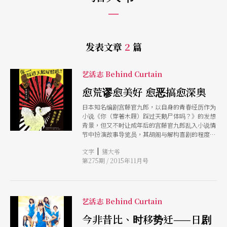
发表文章
2
篇
艺活志 Behind Curtain
愈荒谬愈美好 愈恶搞愈深奥
日本知名编剧宫藤官九郎，以自身的青春经历作为
小说《你（穿著木屐）踩过天鹅尸体吗？》的发想
背景，但又不时让成年后的宫藤官九郎乱入小说情
节中扮演故事导览员，其胡闹与解构喜剧的程度，
就仿佛在看著他另一部幻想电视剧的上演。
|
文字
猪大爷
第275期 / 2015年11月号
艺活志 Behind Curtain
今非昔比、时移势迁——日剧