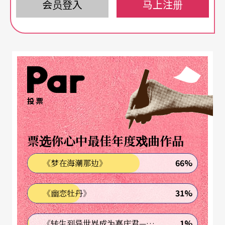
会员登入
马上注册
今年的「波茨坦舞蹈日」很「台湾」，曾担任云门
舞集身体指导的王蔷媚受邀在舞蹈节期间主持太极
导引与「漂浮身体」（Floating Body）舞蹈工作
坊，旅德台湾舞者孙尚绮与台新艺术奖评审团特别
奖得主苏文琪也受邀同场演出，台湾独立舞蹈工作
者的努力，持续受到国际瞩目。
投票
大师经典之作开幕
票选你心中最佳年度戏曲作品
法国编舞家玛姬．玛汉（Marguy Marin）一九八一
66%
《梦在海潮那边》
年的经典作品
May B
，曾在台湾演出造成轰动，这
31%
《幽恋牡丹》
次则是受邀为「波茨坦舞蹈日」开幕作。这出现代
舞史上很重要的经典之作，以荒谬剧作家贝克特作
1%
《转生到异世界成为嘉庆君—发现我的祖先是诈骗集团!?》