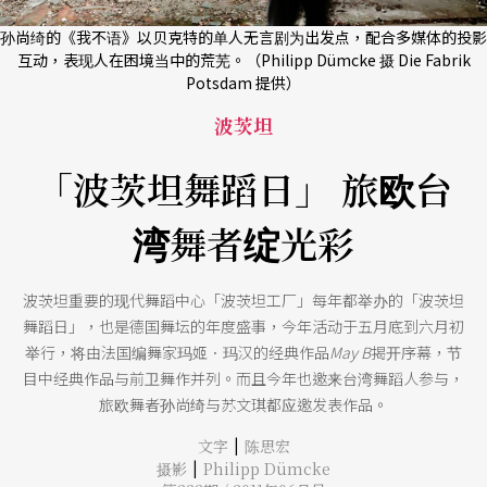
孙尚绮的《我不语》以贝克特的单人无言剧为出发点，配合多媒体的投影
互动，表现人在困境当中的荒芜。（Philipp Dümcke 摄 Die Fabrik
Potsdam 提供）
波茨坦
「波茨坦舞蹈日」 旅欧台
湾舞者绽光彩
波茨坦重要的现代舞蹈中心「波茨坦工厂」每年都举办的「波茨坦
舞蹈日」，也是德国舞坛的年度盛事，今年活动于五月底到六月初
举行，将由法国编舞家玛姬．玛汉的经典作品
May B
揭开序幕，节
目中经典作品与前卫舞作并列。而且今年也邀来台湾舞蹈人参与，
旅欧舞者孙尚绮与苏文琪都应邀发表作品。
|
文字
陈思宏
|
摄影
Philipp Dümcke