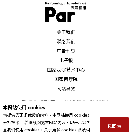
的惊人能量，这次在波茨坦的演出将是德国首演。
两位舞者都是从台湾出发，孙尚绮到德国，苏文琪
PAR 表演艺术杂志
到比利时，欧陆的冲击在两人身上绽放沉静的力
关于我们
量，台湾舞者的实力让人无法忽视。
联络我们
广告刊登
「波茨坦舞蹈日」明年将与柏林新的舞蹈场地「河
电子报
岸工作室」（Uferstudio）合作，柏林、波茨坦两
国家表演艺术中心
城串连举办舞蹈节，主办单位面临邻居柏林众多的
国家两厅院
艺术节竞争压力，展现了无畏的扩大举办决心。
网站导览
国家表演艺术中心国家两厅院《PAR表演艺术》版权所有
本网站使用 cookies
©
2022
Performing arts redefined. All Rights Reserved
为提供您更多优质的内容，本网站使用 cookies
统一编号 Tax Id number 00973926
相关网站：
波茨坦工厂www.fabrikpotsdam.de/
分析技术。 若继续阅览本网站内容，即表示您同
本站所提供相关演出资讯，如有异动应以主办单位公告为准。
我同意
意我们使用 cookies，关于更多 cookies 以及相
服务条款
｜
隐私权声明
｜
著作权声明