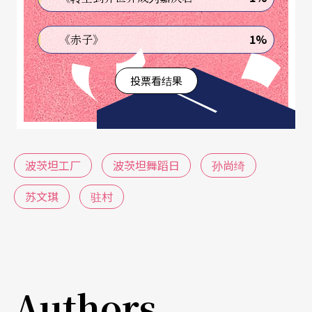
品为灵感，搭配舒伯特的音乐，让扭曲丑怪的的人
体姿态在舞台上探讨人在社会里共存的空虚与不
1%
《赤子》
安。玛姬．玛汉是法国当代舞坛的先驱，
May B
开
投票看结果
创了全新的舞动丑怪美学，为一九八○年代的欧洲
舞蹈开创了新的路线。主办单位把这个经典作品当
做舞蹈节开场，希望让观众自己评断，这样一出舞
蹈史上留名的作品，是否在新世纪还有撞击视觉的
波茨坦工厂
波茨坦舞蹈日
孙尚绮
力道？还是单纯只是宛如舞蹈史书在眼前立体上
苏文琪
驻村
演，变成3D版的历史回顾？玛姬．玛汉创作不懈，
这出早期的作品可看见大师卅年前的大胆实验，对
比其新创作，舞蹈家的进化历历在目。
Authors
来自英国柏明罕的舞团「史丹的咖啡馆」（Stan’s