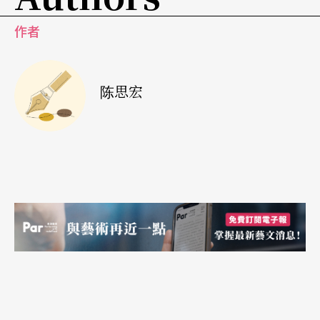
Café）则是带来《康丝坦丝．布朗的清洁》
The Cle
作者
ansing of Constance Brown
，七位表演者在两公尺
宽、十四公尺深的狭长舞台布景里，诠释六十八个
角色。「史丹的咖啡馆」擅长用舞蹈剧场的语汇，
陈思宏
辩证人类社会的权力斗争。《康》的舞台设计极度
压缩观众视野，视线里只剩一个往上舞台延伸的狭
窄长廊。长廊里，七位表演者不说台词，只用肢体
表现办公室里的斗争、监狱里的压迫、寻常公寓走
廊的人生百态，舞台上被权力挤压变形的人体，真
实到让人无法逼视。其实这出精采作品差点因经费
过高无法放入节目单，英国文化协会（British Coun
cil）即时赞助，才让团队顺利成行。