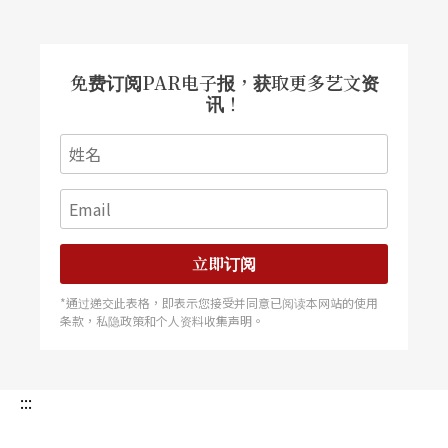
台湾舞者多媒体表演
今年「波茨坦舞蹈日」节目单上出现了两个台湾名
免费订阅PAR电子报，获取更多艺文资
讯！
字：孙尚绮与苏文琪，前者带来全新独舞作品《我
不语》
Je Sans Paroles
，后者带来台湾观众熟悉的
L
oop Me
。两个作品都与多媒体投影艺术结合，因此
主办单位把两场表演放在同一晚演出。孙尚绮的
《我不语》是自编自舞的全新作品，他以贝克特的
立即订阅
单人无言剧为出发点，配合多媒体的投影互动，表
*通过递交此表格，即表示您接受并同意已阅读本网站的使用
条款，私隐政策和个人资料收集声明。
现人在困境当中的荒芜，在法国VIA艺术节首演后，
各界邀约不断。他也在「波茨坦工厂」驻村发展了
最新独舞作品
Traverse
，将在莱比锡首演。而苏文
:::
琪的
Loop Me
已经让许多台湾舞迷们见识到她肢体