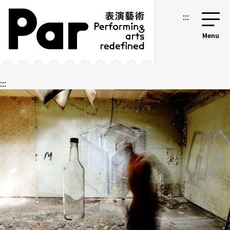
跳到主要内容区块
网站导览
:::
:::