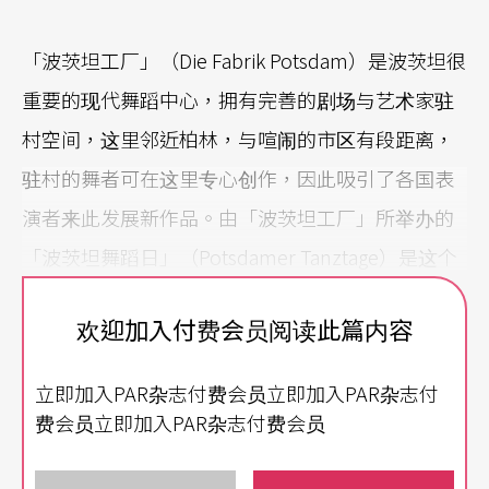
「波茨坦工厂」（Die Fabrik Potsdam）是波茨坦很
重要的现代舞蹈中心，拥有完善的剧场与艺术家驻
村空间，这里邻近柏林，与喧闹的市区有段距离，
驻村的舞者可在这里专心创作，因此吸引了各国表
演者来此发展新作品。由「波茨坦工厂」所举办的
「波茨坦舞蹈日」（Potsdamer Tanztage）是这个
中心的年度盛事，今年的舞蹈日在五月廿五日到六
欢迎加入付费会员阅读此篇内容
月五日之间举办，有许多当代重要的舞团来此舞蹈
节演出，主办团队展现了优秀的企画能力，邀请到
立即加入PAR杂志付费会员立即加入PAR杂志付
的节目非常吸引人，经典作品与前卫舞作同场献
费会员立即加入PAR杂志付费会员
艺，每年都吸引不少柏林人特地来此欣赏舞蹈。