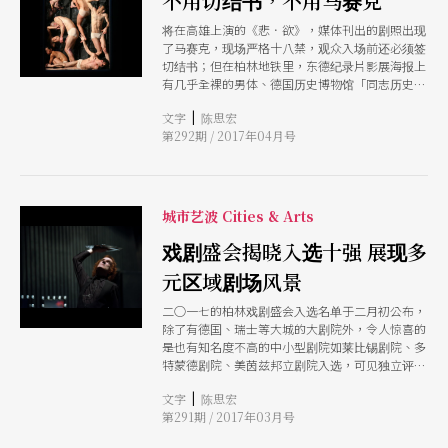
不用切结书，不用马赛克
将在高雄上演的《悲．欲》，媒体刊出的剧照出现
了马赛克，现场严格十八禁，观众入场前还必须签
切结书；但在柏林地铁里，东德纪录片影展海报上
有几乎全裸的男体、德国历史博物馆「同志历史
展」海报是一位跨性别、露出乳房的艺术家，剧场
|
文字
陈思宏
里的裸体更是稀松平常，全裸演出就是艺术呈现的
第292期 / 2017年04月号
手段。当代德语剧场向来挑衅，红血喷洒，尖叫嘶
吼，裸体常常是演员戏服，于是哈姆雷特不限定男
演员饰演，且能全裸独白。裸体为寻常，但在剧场
里就能建构身体、性别、权力的政治论述。
城市艺波 Cities & Arts
戏剧盛会揭晓入选十强 展现多
元区域剧场风景
二○一七的柏林戏剧盛会入选名单于二月初公布，
除了有德国、瑞士等大城的大剧院外，令人惊喜的
是也有知名度不高的中小型剧院如莱比锡剧院、多
特蒙德剧院、美茵兹邦立剧院入选，可见独立评审
团的多元品味，这次入选的十强制作里有许多年轻
|
文字
陈思宏
新进导演，每一出都饱含文学文本、政治指涉，疯
第291期 / 2017年03月号
癫的德式剧场舞台上，用力针贬现世。