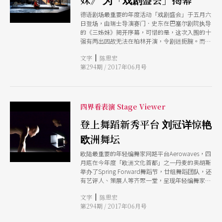
德语剧场最重要的年度活动「戏剧盛会」于五月六
日登场，由瑞士导演赛门．史东在巴塞尔剧院执导
的《三姊妹》揭开序幕，可惜的是，这次入围的十
强有两出因故无法在柏林开演，令剧迷扼腕。而获
颁「柏林戏剧大奖」的是演而优则导的赫伯特．弗
|
文字
陈思宏
里兹，他的《谁怕沃尔夫？》刚来过台湾，他在柏
第294期 / 2017年06月号
林人民剧院执导的《草率》也入选今年的戏剧盛
会。
四界看表演 Stage Viewer
登上舞蹈新秀平台 刘冠详惊艳
欧洲舞坛
欧陆最重要的年轻编舞家网路平台Aerowaves，四
月底在今年度「欧洲文化首都」之一丹麦的奥胡斯
举办了Spring Forward舞蹈节，廿组舞蹈团队，还
有艺评人、策展人等齐聚一堂，呈现年轻编舞家创
作的多元面貌。其中唯一的非欧洲舞作是台湾编舞
|
文字
陈思宏
家刘冠详的《我知道的太多了》，甫获台新艺术奖
第294期 / 2017年06月号
表演艺术大奖的该作也在当地演出时赢得热烈回
响。