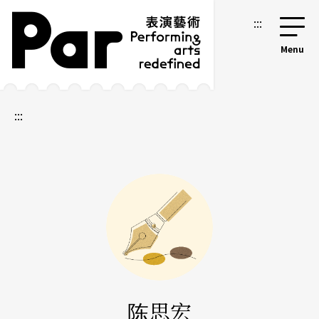
跳到主要内容区块
网站导览
:::
:::
陈思宏