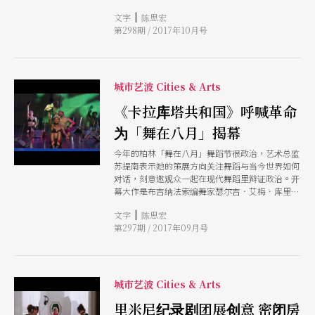
Tempelhof机场舞动」，号召柏林人在停用多年的
|
文字
陈思宏
机场起舞，一反之前人民剧院的菁英色彩，拥抱大
第298期 / 2017年10月号
众。
城市艺波 Cities & Arts
《卡拉库塔共和国》呼喊革命
为「舞在八月」揭幕
今年的柏林「舞在八月」舞蹈节很政治，艺术总监
苏提南表示她的策展方向关注舞蹈与当今世界如何
对话，刻意邀观众一起在现代舞蹈里辩证政治。开
幕大作是布吉纳法索编舞家瑟尔吉．艾梅．库里巴
里的《卡拉库塔共和国》，取材奈及利亚音乐传奇
|
文字
陈思宏
费拉．库蒂，充满政治讯息，编舞家以舞蹈对自己
第297期 / 2017年09月号
的母国呼喊革命，以舞蹈抵抗强权、恐怖主义。
城市艺波 Cities & Arts
里米尼纪录剧团展创意 密闭房