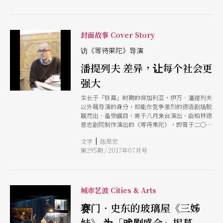
赏。
封面故事 Cover Story
访《等待果陀》导演
潘提列夫 差异，让每个社会更
强大
生长于「铁幕」时期的保加利亚，伊万．潘提列夫
以外籍导演的身分，却能在竞争激烈的德语剧场脱
颖而出、备受瞩目，将于八月来台演出、由柏林德
意志剧院制作演出的《等待果陀》，即曾于二○一
五年入选柏林「戏剧盛会」年度十大，可见其剧场
|
文字
陈思宏
功力。作品常具跨国合作特色的潘提列夫说：「我
第295期 / 2017年07月号
一直都非常开心面对任何差异，差异让每个社会更
强大，差异对每个个体来说是加分这个世界需要不
同的个性，而不是广泛的一致。」
城市艺波 Cities & Arts
赛门．史东的玻璃屋《三姊
妹》 为「戏剧盛会」揭幕