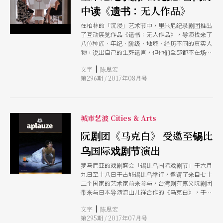
中读《遗书：无人作品》
在柏林的「沉浸」艺术节中，里米尼纪录剧团推出
了互动展览作品《遗书：无人作品》，导演找来了
八位种族、年纪、阶级、地域、经历不同的真实人
物，说出自己的生死遗言，但他们全部都不在场，
而是透过录像、声音、访谈，与观众互动。设计多
|
文字
陈思宏
米尼克．胡柏打造了八个房间，观众轮流进入聆听
第296期 / 2017年08月号
人物的故事与遗言，八个故事不仅诉说死亡，还触
及非洲、纳粹、种族等议题，层次非常丰富。
城市艺波 Cities & Arts
阮剧团《马克白》 受邀至锡比
乌国际戏剧节演出
罗马尼亚的戏剧盛会「锡比乌国际戏剧节」于六月
九日至十八日于古城锡比乌举行，邀请了来自七十
二个国家的艺术家前来参与，台湾则有嘉义阮剧团
带来与日本导演流山儿祥合作的《马克白》，于盛
会中演出。《马克白》全剧以台语搬演，活力十足
|
文字
陈思宏
的歌舞，展现不同于欧陆的莎剧美学，虽然演出场
第295期 / 2017年07月号
地离市区有距离，但还是吸引了许多观众前来欣