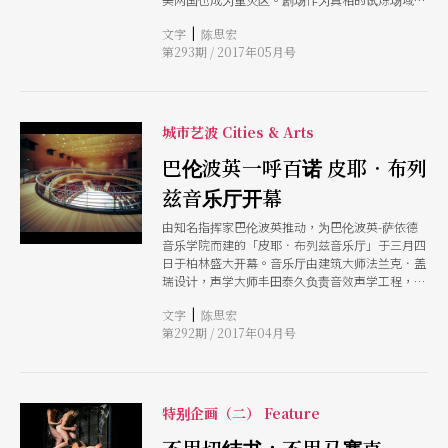
叛逆者、革命者的出产地，在「后真相」时代如何
|
文字
陈思宏
因应？
第293期 / 2017年05月号
城市艺波 Cities & Arts
巴伦波英一呼百诺 皮耶．布列
兹音乐厅开幕
由知名指挥家巴伦波英推动，为巴伦波英-萨依德
音乐学院而建的「皮耶．布列兹音乐厅」于三月四
日于柏林盛大开幕。音乐厅由建筑大师法兰克．盖
瑞设计，声学大师丰田泰久负责音效声学工程，为
了巴伦波英这个以音乐追求和平为目标的音乐学
|
文字
陈思宏
院，分毫不收。他们一起催生音乐学院、音乐厅的
第292期 / 2017年04月号
落成，完全没有商业考量，以人道主义为宗旨，让
柏林多了充满人文气息的全新音乐地标。
特别企画（二） Feature