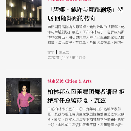
「碧娜．鲍许与舞蹈剧场」特
展 回顾舞蹈的传奇
向德国舞蹈剧场大师碧娜．鲍许致敬的「碧娜．鲍
许与舞蹈剧场」展览，正在柏林马丁．葛罗皮乌斯
博物馆展出，用心的策展人除了呈现舞蹈家私人的
相簿、演出海报、节目单、各国巡演传单、剧照、
舞者名册等珍贵资料，更在展场重建、仿制了碧
|
文字
陈思宏
娜．鲍许的神秘排练场Lichtburg，还安排长年跟
第287期 / 2016年11月号
鲍许合作的舞者，在现场带领大家一起暖身、舞
动，练习鲍许舞作里的经典动作。
城市艺波 Cities & Arts
柏林邦立芭蕾舞团舞者请愿 拒
绝新任总监莎夏．瓦兹
日前柏林市长宣布二○一九年将由知名编舞家莎
夏．瓦兹与现任瑞典皇家歌剧院芭蕾舞总监攸汉纳
斯．欧曼，以双人组合接下柏林邦立芭蕾舞团总监
一职，未料却引发该团舞者不满，发起请愿抗议，
原因在于莎夏．瓦兹专长在现代舞领域，与芭蕾舞