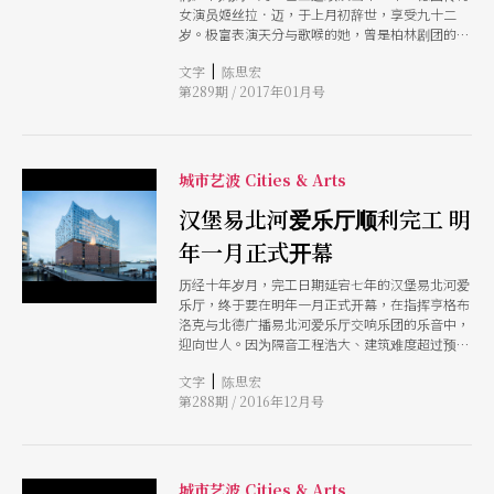
女演员姬丝拉．迈，于上月初辞世，享受九十二
岁。极富表演天分与歌喉的她，曾是柏林剧团的重
要演员，连续卅年在剧团演出。她甚爱演唱布莱希
|
文字
陈思宏
特创作的歌曲，高龄九十仍登台亮相，是柏林人鲜
第289期 / 2017年01月号
明的剧场记忆。
城市艺波 Cities & Arts
汉堡易北河爱乐厅顺利完工 明
年一月正式开幕
历经十年岁月，完工日期延宕七年的汉堡易北河爱
乐厅，终于要在明年一月正式开幕，在指挥亨格布
洛克与北德广播易北河爱乐厅交响乐团的乐音中，
迎向世人。因为隔音工程浩大、建筑难度超过预
期，严重超支，易北河爱乐厅在各界批评中熬过
|
文字
陈思宏
来，以优美造型现身，内藏大中小三款音乐厅，让
第288期 / 2016年12月号
乐坛巨星或实验小众都能在这里演出；而结合音乐
厅、饭店与观景平台的设计，也将成为汉堡市的观
光新地标。
城市艺波 Cities & Arts