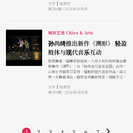
|
文字
陈思宏
界素无渊源，舞者把执政者的决定，比拟为「请网
第286期 / 2016年10月号
球教练当足球教练，请博物馆馆长当交响乐团团
长」。
城市艺波 Cities & Arts
孙尚绮推出新作《溯形》 轻盈
肢体与现代音乐互动
旅德舞者、编舞家孙尚绮，六月上旬在柏林推出最
新舞作《溯形》，与「柏林当代音乐乐团」合作，
以瑞士作曲家贝亚特．福勒的现代音乐作品，由三
男一女舞者演出，颇受当地舞评肯定。相较于之前
作品中饱含悲伤的抽象语汇，新作舞者的身体比较
|
文字
陈思宏
轻盈，戏剧化的表情诡异诙谐，气场荒谬，孙尚绮
第284期 / 2016年08月号
用舞蹈转化许多人世寻常动作，身体线条清晰，编
舞语汇充满自信。
1
2
3
4
5
6
7