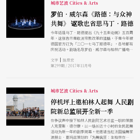
城市艺波 Cities & Arts
罗伯．威尔森《路德：与众神
共舞》 讴歌也省思马丁．路德
今年适逢马丁．路德提出《九十五条论纲》五百周
年，这张告示是欧洲宗教改革的滥觞，于是今年被
德国官方订为「二○一七马丁路德年」，各地都有
庆祝活动。剧场名导罗伯．威尔森与柏林广播电台
合唱团在崭新的布列兹音乐厅演出《路德：与众神
|
文字
陈思宏
共舞》，结合合唱与戏剧，以威尔森著名的黑暗美
第299期 / 2017年11月号
学，讴歌马丁．路德，也逼观众省思路德的反犹面
向。
城市艺波 Cities & Arts
停机坪上邀柏林人起舞 人民剧
院新总监展开全新一季
在争议声中接下柏林人民剧院艺术总监一职的策展
人克里斯．德尔康，以一场长达十小时的全民起舞
活动为新一年的剧季揭幕。他邀请当红法国编舞家
波赫士．夏玛兹策划的「为舞疯狂：全柏林在