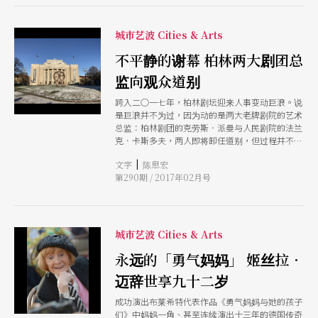
城市艺波 Cities & Arts
不平静的谢幕 柏林两大剧团总
监向观众道别
跨入二○一七年，柏林剧坛迎来人事变动巨浪。说
是巨浪并不为过，因为动的是两大老牌剧院的艺术
总监：柏林剧团的克劳斯．派曼与人民剧院的法兰
克．卡斯多夫，两人即将卸任道别，但过程并不平
顺：派曼酸继任者不够叛逆，不是一流艺术家；而
|
文字
陈思宏
人民剧院的继任者德尔孔，以艺术策展人身分空降
第290期 / 2017年02月号
令剧院工作人员质疑，而其言语又冒犯整个城市以
上种种，让这场人事风波，看来还有好戏可瞧！
城市艺波 Cities & Arts
永远的「勇气妈妈」 姬丝拉．
迈辞世享九十二岁
成功演出布莱希特代表作品《勇气妈妈与她的孩子
们》中妈妈一角、甚至连续演出十三年的德国传奇