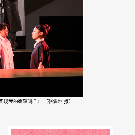
现我的愿望吗？」 （张震洲 摄）