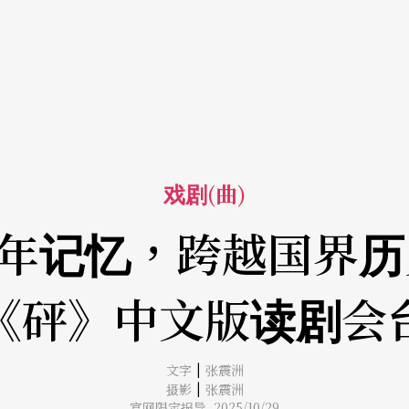
戏剧(曲)
年记忆，跨越国界历
《砰》中文版读剧会
|
文字
张震洲
|
摄影
张震洲
官网限定报导 2025/10/29