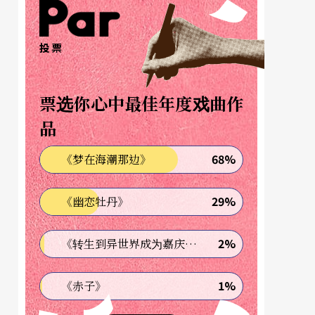
投票
票选你心中最佳年度戏曲作
品
68%
《梦在海潮那边》
29%
《幽恋牡丹》
2%
《转生到异世界成为嘉庆君—发现我的祖先是诈骗集团!?》
1%
《赤子》