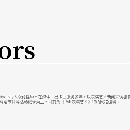
ors
ith University大众传播毕。在媒体、出版业服务多年，以表演艺术新闻
舞蹈节目等活动记录为主。目前为《PAR表演艺术》特约网路编辑。