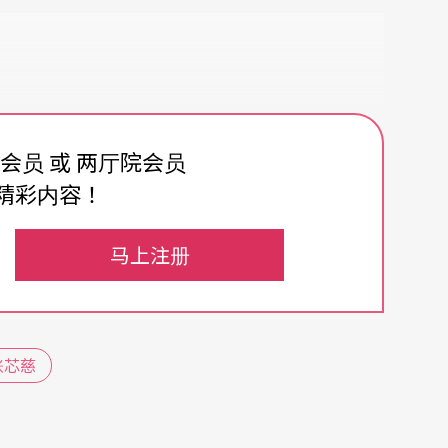
费会员 或 两厅院会员
精彩内容！
马上注册
张芯慈