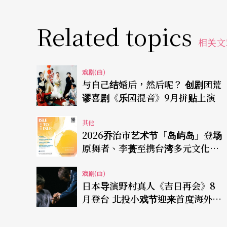
Related topics
相关文
戏剧(曲)
与自己结婚后，然后呢？ 创剧团荒
谬喜剧《乐园混音》9月拼贴上演
其他
2026乔治市艺术节「岛屿岛」登场
原舞者、李蒉至携台湾多元文化赴
槟城
戏剧(曲)
日本导演野村真人《吉日再会》8
月登台 北投小戏节迎来首度海外公
演