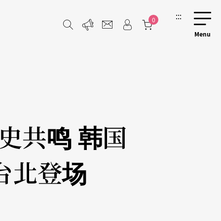
:::
0
史共鸣 韩国
台北登场