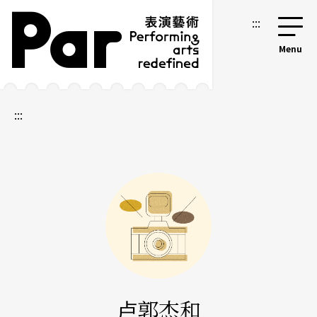
跳到主要内容区块
网站导览
:::
:::
卢郭杰和