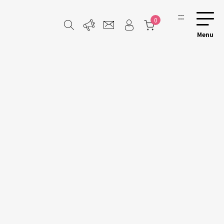
:::
0