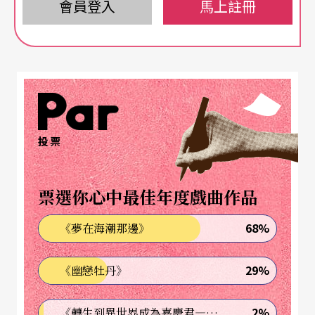
會員登入
馬上註冊
政府。因此在奧地利，大多數的主權全在自治城
（鎭）和聯邦的手中，這些行政上的單位不可與
「省」混爲一談。至於他們所管理的事務則由修橋
舖路、興建醫院、執行警務至經濟政策，其中自然
也包括藝術活動。
投票
誰是贊助者？誰是受贊助對象？
票選你心中最佳年度戲曲作品
贊助藝術活動的權責機構不單限於一家，在奧地利
有多處當局負責推廣戲劇、音樂、舞蹈等活動，因
68%
《夢在海潮那邊》
此奧地利的藝文活動可謂是衆家齊鳴、百花齊放，
29%
《幽戀牡丹》
而資助的權責大多歸於較基層的行政區。
就劇院、音樂廳、劇團、樂團、歌劇團及其他表演
2%
《轉生到異世界成為嘉慶君—發現我的祖先是詐騙集團!?》