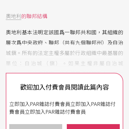
奧地利
的聯邦結構
奧地利基本法明定該國爲一聯邦共和國，其組織的
層次爲中央政府、聯邦（共有九個聯邦州）及自治
城鎭。所有的法定主權多屬於行政組織中最基層的
單位：自治城（鎭）。如果主權非屬自治城
（鎭），依法律規定，該主權便將移轉至上一層的
單位，在課稅及權責方面亦是如此，除非有條法律
歡迎加入付費會員閱讀此篇內容
一開始就明令某項主權、稅賦及權責必須直接由中
立即加入PAR雜誌付費會員立即加入PAR雜誌付
央政府或聯邦政府接管。這種制度和某些國家的行
費會員立即加入PAR雜誌付費會員
政體制便極不相同，比如說在法國，所有的主權全
歸屬於中央政府，而中央政府再將權力移交給地方