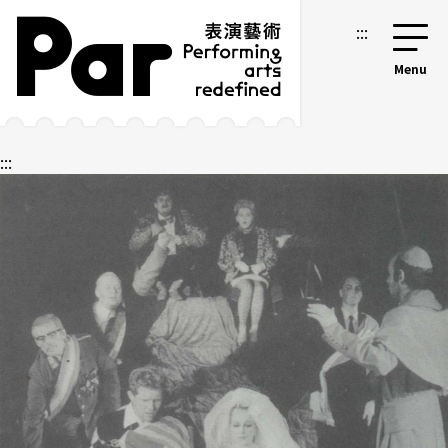
跳到主要內容區塊
網站導覽
:::
:::