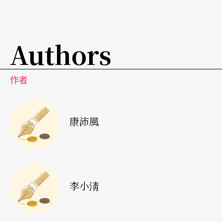
之上的活動，至於中央政府則資助具有全國代表性
的一流團體。多數的私人表演機構都必須仰仗這三
Authors
級行政單位的贊助。
作者
第二種是國家所屬的劇團和其他機構，如維也納歌
劇院、薩爾茲堡和布蘭根茲（Bregenz）音樂節等
等。這類機構董事會中的多數董事爲來自國家政府
康沛風
的代表。不過，在此類機構中，聯邦政府與社區依
然佔有一席之地。
第三種是劇院、音樂廳和其他機構（例如音樂學
李小淸
院、樂團、現代音樂、舞蹈或其他表演活動的中
心），這類機構皆屬於聯邦政府，通常位於聯邦州