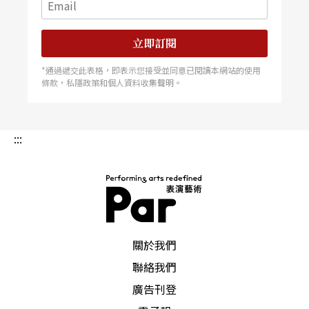
位首長（通常是一位藝術家），讓他負責挑選主管
立即訂閱
人員，並且選擇劇團、樂團或音樂節相關活動的藝
術發展方向。除此之外，自治城（鎭）、聯邦或中
*通過遞交此表格，即表示您接受並同意已閱讀本網站的使用
條款，私隱政策和個人資料收集聲明。
央政府一向不會干涉藝術機構的事務。任何政府的
干預都會招致新聞界或大衆的嚴苛指責，因爲一般
:::
人認爲文化上的自由是民主社會的一種基本權利，
所以政府也會經常贊助一些本身或內容極具批判性
的表演，對於某些人而言，這些表演可能會驚世駭
俗或悖離傳統，因此，推出之後便引發熱烈的爭
PAR 表演藝術雜誌
議。在奧地利，許多政府中的主事人員都能體認到
關於我們
聯絡我們
表演藝術是社會的鑑鏡，因此除了展現人性中的高
廣告刊登
貴與優美，也必須反映出其醜陋與幽晦的一面。