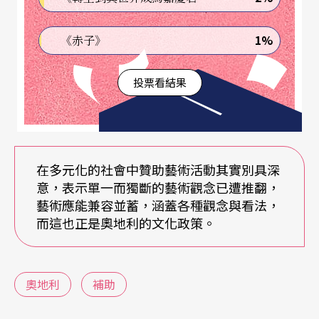
藝術機構來看，其類型可分爲四種：
1%
《赤子》
第一種爲私人機構，大多數是協會。奧地利兩個著
投票看結果
名的例子即是世界一流的樂團──維也納愛樂管弦
樂團，以及全球首屈一指的音樂廳──音樂協會
（Musikverein），維也納轟動一時的音樂會均在此
舉行。另外還有爲數衆多的小型劇團、舞團、和四
在多元化的社會中贊助藝術活動其實別具深
意，表示單一而獨斷的藝術觀念已遭推翻，
人弦樂團等。這些表演團體多半是定期或不定期地
藝術應能兼容並蓄，涵蓋各種觀念與看法，
接受政府的資助，以籌辦特別的表演節目或作日常
而這也正是奧地利的文化政策。
開銷。這些贊助金皆是來自社區（城市或縣鎭）、
聯邦政府及中央政府，而資金的分配給額則視這些
奧地利
補助
表演團體與政府之間的協議而定。幾乎所有的活動
都是由社區贊助，聯邦政府僅贊助在地方團體水準