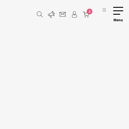
:::
0