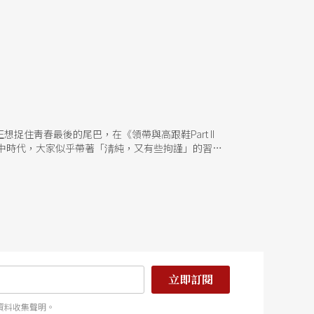
住靑春最後的尾巴，在《領帶與高跟鞋Part II
中時代，大家似乎帶著「淸純，又有些拘謹」的習
神聖不可侵犯樣，趙自強也是「天將降大任於斯人
湧呢？一如羅北安在劇裡安排了好些暗戀情節，你
還得花心思弄懂人際哲學，了解誰能得罪誰不能得
，隨時都可以年輕十歲！羅北安說，「在劇場裡我們
練的實況吧！趙自強和黃士偉就這樣排起「上花轎」
勁跳上來 黃士偉：「我們手拉齊一點，如果承受不
，這個我做不來！」 最後，由瘦小的范瑞君代趙自
紫丁香呀，它是朶什麼樣的花呀？」各位看倌，你說
身爲小蒼蠅了，趙自強像蒼蠅般拍打翅膀，發出嗡嗡
立即訂閱
當他人婚禮司儀，這回擋不住排戲的睏倦，高
資料收集聲明。