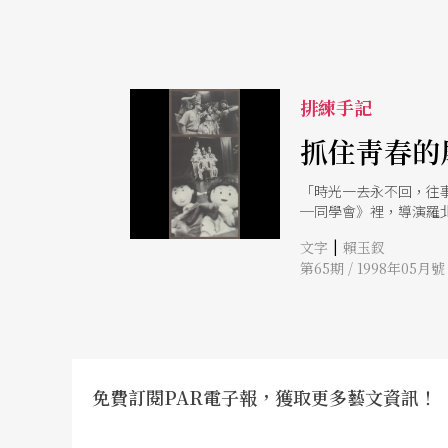
排練手記
抓住靑春的
「時光一去永不回，往事
─同學會》裡，導演羅
氣，男生女生彼此井水
|
文字
賴玉釵
也」的神情。 鏡頭前
第65期 / 1998年05月號
呢？可曾在同學會聽過
罪，好像很久沒有盡情
可以一下變成小飛俠，
來了，不過乘花轎的是
了她的重量，就」 鍾
強完成「重」責大任。
「他」是什麼樣的花呢
免費訂閱PAR電子報，獲取更多藝文資訊！
聲，兩手還搓來搓去。