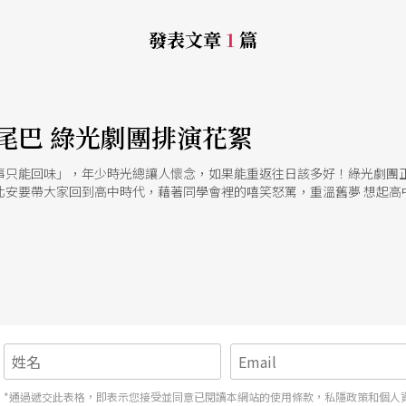
發表文章
1
篇
尾巴 綠光劇團排演花絮
只能回味」，年少時光總讓人懷念，如果能重返往日該多好！綠光劇團正想捉
北安要帶大家回到高中時代，藉著同學會裡的嘻笑怒罵，重溫舊夢 想起高
不犯河水，界線分明。你瞧班代王琄正有模有樣的調整眼鏡，許傑輝一副
的兩尊娃娃親密摟抱，表面上看來漢賊不兩立的同學們，心裡頭是否暗濤胸
驚人的大秘辛？ 踏 入社會後，我們每天定時的上下班，爲五斗米折腰，
玩耍，好久沒和同學一起胡鬧。不 過排練場裡可就自由許多，只要你願意
一會兒又變成老頭兒，最重要的，我們有顆赤子 心！」 讓我們來看看排
貴妃型的美女鍾欣凌。這回趙自強和黃士偉二人正手搭著手，鍾欣凌準備使
欣凌：「太太太可怕了！」 趙自強：「這簡直是玩（我的）命嘛！不行不行
 戲中另一段懷念老歌「紫丁香」，有主唱，有合音天使。 衆人合唱：「
？ 衆人合唱：「飛來飛去飛來飛去，像蒼蠅一樣包圍著她」這回花苞又變
 寓「戲」於「玩樂」之後，演員們重返現實。趙自強在外頭忙了一天、充
*通過遞交此表格，即表示您接受並同意已閱讀本網站的使用條款，私隱政策和個人