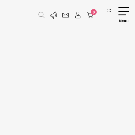
:::
0