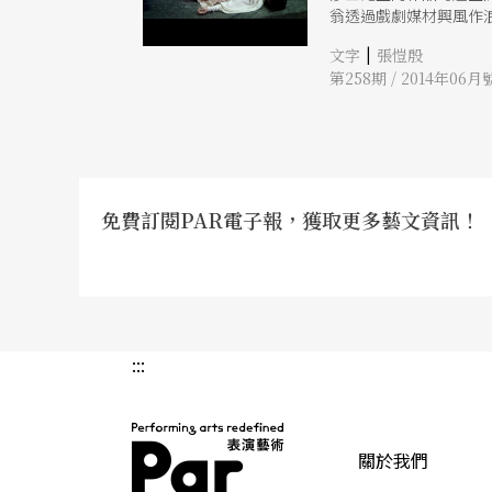
翁透過戲劇媒材興風作
愛。於是，只要曾經擁
|
文字
張愷殷
第258期 / 2014年06月
免費訂閱PAR電子報，獲取更多藝文資訊！
:::
關於我們