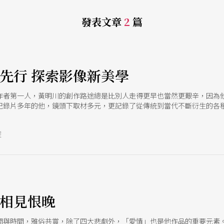
發表文章
2
篇
續先行 探索影像新美學
作者第一人，黃明川的創作路途總是比別人走得更早也當然更艱辛，因為
紀錄片多年的他，鏡頭下取材多元，更記錄了從傳統到當代不斷衍生的各
，以開闊的視角，呈現更多元的藝術影像美感經驗。
號
e
必相見恨晚
間與時間，雅俗共賞，除了四大悲劇外，「愛情」也是他作品的重要元素