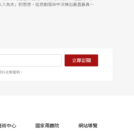
以人為本」的思想，從悲劇宿命中淬煉出最直最真的
立即訂閱
資料收集聲明。
藝術中心
國家兩廳院
網站導覽