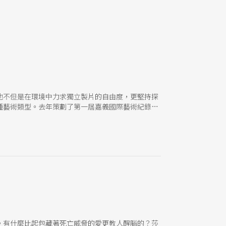
他不但是在環境中力求獨立製片的自由度，更堅持探
種藝術類型。去年策劃了第一屆嘉義國際藝術紀錄片
。有什麼比起包藏著死亡威脅的愛更教人醒腦的？莎