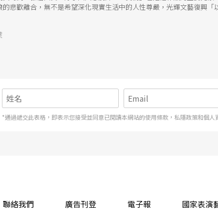
浪的悲歡離合，無不是希望深化現實生活中的人性尊嚴，光輝文藝復興「
有，何必一生一世？
號
*通過遞交此表格，即表示您接受並同意已閱讀本網站的使用條款，私隱政策和個人
聯絡我們
廣告刊登
電子報
國家表演