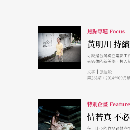
焦點專題 Focus
黃明川 持
可說是台灣獨立電影工
索影像的新美學。投入
影展，黃明川透過策展
|
文字
張愷殷
第261期 / 2014年09月
特別企畫 Featur
情若真 不
莎士比亞的作品跨越空