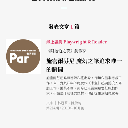
發表文章
1
篇
紙上讀劇 Playwright & Reader
《阿拉伯之夜》劇作家
施密爾芬尼 魔幻之筆追求唯一
的瞬間
施密爾芬尼雖是導演科班出身，卻無心從事導戲工
作，自一九九四年的處女作《求魚》起開始投入寫
劇工作，獲獎不斷，如今已是德國最當紅的劇作
家。不論是什麼樣的題材，他都從生活細微處著
手，以史詩式的敘事手法，巧妙地編結文字，將許
|
文字
林冠吾、陳佾均
多不相干的人事物串聯起來，現實與夢境交錯，有
第214期 / 2010年10月號
蒙太奇的效果，超現實的情境，故事處處是撲朔迷
離的轉折與出乎意料的驚奇。