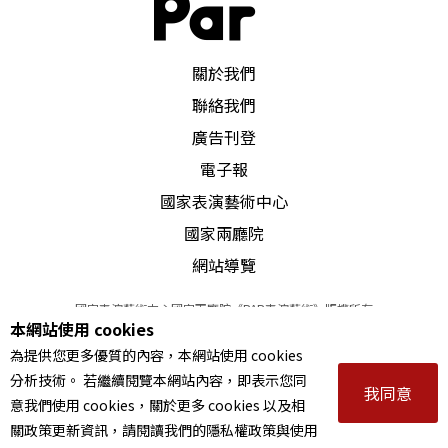
PAR 表演藝術雜誌
關於我們
聯絡我們
廣告刊登
電子報
國家表演藝術中心
國家兩廳院
網站導覽
國家表演藝術中心國家兩廳院《PAR表演藝術》版權所有
本網站使用 cookies
©
2022
Performing arts redefined. All Rights Reserved
為提供您更多優質的內容，本網站使用 cookies
統一編號 Tax Id number 00973926
分析技術。 若繼續閱覽本網站內容，即表示您同
本站所提供相關演出資訊，如有異動應以主辦單位公告為準。
我同意
意我們使用 cookies，關於更多 cookies 以及相
服務條款
｜
隱私權聲明
｜
著作權聲明
關政策更新資訊，請閱讀我們的隱私權政策與使用