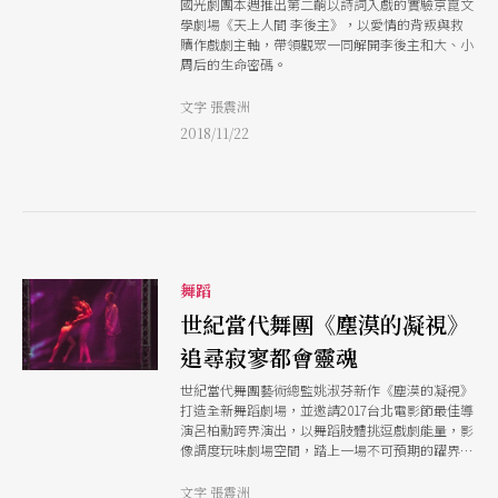
國光劇團本週推出第二齣以詩詞入戲的實驗京崑文
學劇場《天上人間 李後主》，以愛情的背叛與救
贖作戲劇主軸，帶領觀眾一同解開李後主和大、小
周后的生命密碼。
文字 張震洲
2018/11/22
舞蹈
世紀當代舞團《塵漠的凝視》
追尋寂寥都會靈魂
世紀當代舞團藝術總監姚淑芬新作《塵漠的凝視》
打造全新舞蹈劇場，並邀請2017台北電影節最佳導
演呂柏勳跨界演出，以舞蹈肢體挑逗戲劇能量，影
像調度玩味劇場空間，踏上一場不可預期的躍界旅
程。
文字 張震洲