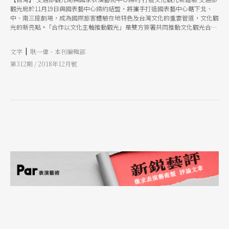
觀光局於11月19日與國表藝中心締約結盟，將攜手打造國表藝中心轄下北、
中、南三座劇場，成為國際旅客體驗在地特色及台灣文化的重要管道，文化觀
光的新亮點。 ｢合作以文化主軸推動觀光」是雙方簽署共同推動文化觀光合作
備忘錄的初衷，這次的合作也開啟了文化部與交通部的跨部會合作的新契機。
所簽署的文化觀光合作備忘錄，涵蓋宣傳、推廣、行銷及培訓等四個面向。觀
|
文字
耿一偉、本刊編輯部
光局與國表藝中心未來將以台灣觀光與國表藝中心之雙品牌形象露出，強化宣
傳力道。雙方也將共同推薦文藝旅遊行程，鼓勵國內外旅客親近藝術。針對國
第312期 / 2018年12月號
際旅客，則更加強合作，以串連交通票券及旅宿、門票優惠及台灣文化為主
題，推廣行銷，並也正在研擬持外國護照的國際友人，以高鐵票買一送一的限
時優惠，將旅客送抵國家級的三座劇場，讓他們進劇場、看演出、賞建築及品
文化。 臺灣國樂團「2018菁英爭揮青年指揮選拔之夜」結果出爐 國立傳統藝
術中心11月17日晚間舉辦「2018菁英爭揮青年指揮選拔之夜」，參賽者經過3
輪激烈競爭，挑戰全新創作指定曲，在長達3個月的賽事中，第一名詹秉翔脫
穎而出，抱走冠軍獎盃與新臺幣8萬元獎金。第二名則由黃蔚傑獲得，而由作
曲家參與評分的最佳作品演繹獎，頒給詹秉翔，由媒體評審團票選的最佳魅力
臺風獎，頒給黃蔚傑，另外由現場觀眾參與投票的最佳人氣獎，則獎落張智
堯。 本次4首指定曲中，鄭思森的《松》是典型的三段體，需要對樂曲的來龍
去脈清楚瞭解，才能營造出相映的氛圍；陸橒的《陣》則著重一開始的鋪陳，
整體進入情況後才能接續到豐盛熱鬧的結尾；趙季平的《憶》難度高，在意
境、氛圍和時間的掌握都不容易，指揮要沉得住氣，耐心詮釋段落速度的轉折
和情緒變化。其中最具挑戰性的是為本次比賽量身打造的《2018菁英爭揮指定
曲》，由作曲家王乙聿全新譜寫，取材台灣原住民音樂，節奏強烈明快；全新
的曲子不像舊曲子有機會聽到、看到和參與演出，沒有模樣可以參考，但也能
最清晰地顯現指揮的理解度，並充分發揮。預知更多詳情