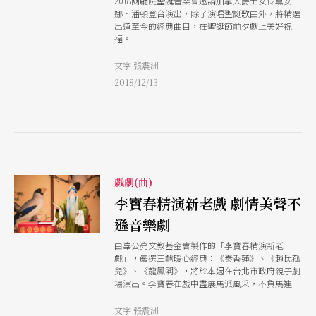
2018兩廳院聖誕音樂會邀請加拿大爵士女伶黛安
娜．潘頓登台演出，除了演唱聖誕歌曲外，將精選
出道至今的經典曲目，在聖誕節前夕獻上美好祝
福。
文字 張震洲
2018/12/13
戲劇(曲)
李寶春精演新老戲 劇情美聲不
遜音樂劇
由辜公亮文教基金會製作的「李寶春精演新老
戲」，嚴選三齣暖心經典：《秦香蓮》、《趙氏孤
兒》、《龍鳳閣》，將於本週在台北市政府親子劇
場演出。李寶春在戲中盡展馬派風采，不負馬連良
先生的精神。
文字 張震洲