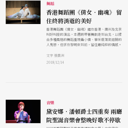
舞蹈
香港舞蹈團《倩女．幽魂》 留
住終將消逝的美好
香港舞蹈團《倩女．幽魂》繼在香港、廣州及北京
叫好叫座的演出，本週將帶著舞劇走到台北，以糅
合多種風格的舞蹈重現聶小倩、寧采臣蕩氣迴腸的
人鬼戀，但求在黎明來到前，留住最純粹的情感。
文字 張震洲
2018/12/14
音樂
黛安娜．潘頓爵士四重奏 兩廳
院聖誕音樂會整晚好歌不停歇