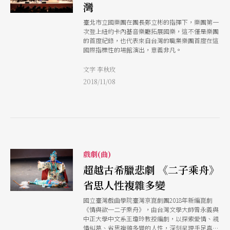
灣
臺北市立國樂團在團長鄭立彬的指揮下，樂團第一
次登上紐約卡內基音樂廳拓展國樂，這不僅是樂團
的首度紀錄，也代表來自台灣的職業樂團首度在這
國際指標性的場館演出，意義非凡。
文字 李秋玫
2018/11/08
戲劇(曲)
超越古希臘悲劇 《二子乘舟》
省思人性複雜多變
國立臺灣戲曲學院臺灣京崑劇團2018年新編崑劇
《情與欲─二子乘舟》，由台灣文學大師曾永義與
中正大學中文系王瓊玲教授編劇，以探索愛情、親
情糾葛、省思複雜多變的人性，深刻呈現手足真情