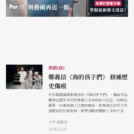
戲劇(曲)
鄭義信《海的孩子們》 修補歷
史傷痕
在日韓籍編導鄭義信的《海的孩子們》，藉由作品
體現出歷史洪流對其個人生命的巨大拉扯，反映出
戰爭、社會與個人之間的關係，既是相互依存又充
滿壓迫的抗衡對峙，將帶領觀眾體驗人生的千百種
滋味。
文字 張震洲
2018/11/15