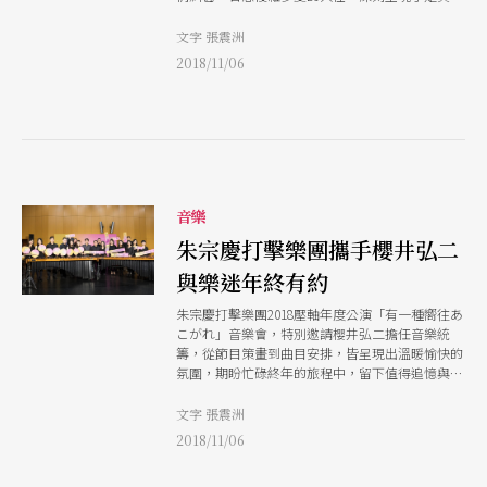
真義。
文字 張震洲
2018/11/06
音樂
朱宗慶打擊樂團攜手櫻井弘二
與樂迷年終有約
朱宗慶打擊樂團2018壓軸年度公演「有一種嚮往あ
こがれ」音樂會，特別邀請櫻井弘二擔任音樂統
籌，從節目策畫到曲目安排，皆呈現出溫暖愉快的
氛圍，期盼忙碌終年的旅程中，留下值得追憶與憧
憬的故事。
文字 張震洲
2018/11/06