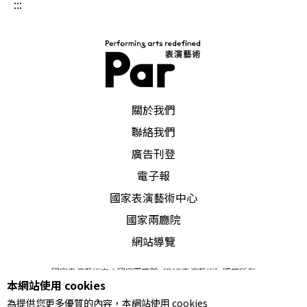
:::
PAR 表演藝術雜誌
關於我們
聯絡我們
廣告刊登
電子報
國家表演藝術中心
國家兩廳院
網站導覽
國家表演藝術中心國家兩廳院《PAR表演藝術》版權所有
本網站使用 cookies
©
2022
Performing arts redefined. All Rights Reserved
為提供您更多優質的內容，本網站使用 cookies
統一編號 Tax Id number 00973926