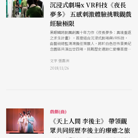
沉浸式劇場x VR科技《夜長
夢多》 五感刺激體驗挑戰觀戲
經驗極限
黑眼睛跨劇團創團十年力作《夜長夢多：異境重返
之求生計畫》，首度結合沉浸式劇場與VR科技，
由藝術總監鴻鴻擔任策展人，將於白色恐怖景美紀
念園區共演出廿四場，挑戰歷史遺跡仁愛樓首度夜
間演出。
文字 張震洲
2018/11/26
戲劇(曲)
《天上人間 李後主》 帶領觀
眾共同經歷李後主的療癒之旅