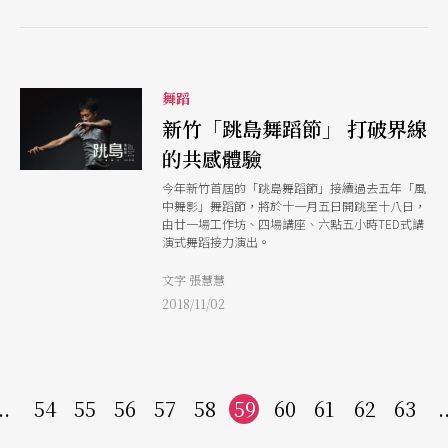
舞蹈
新竹「跳島舞蹈節」 打破界線
的共感體驗
今年新竹首屆的「跳島舞蹈節」接續過去五年「風
中舞影」舞蹈節，將於十一月五日開跳至十八日，
由廿一場工作坊、四場講座、六點五小時TED式講
演式舞蹈接力演出。
文字 張慧慧
2018/11/02
..
54
55
56
57
58
59
60
61
62
63
.