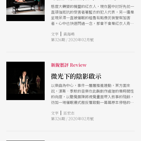
態度大轉變的機靈的紅衣人，現在居中討好先前一
直頑強抵抗的受害者著藍衣的犯人代表，另一邊是
呈現呆滯一直被催眠的粗魯有點像武裝警察加害
者。心中也快速閃過一念，那會不會是紅衣人背後
真正主謀？這個無感或呈現呆滯狀態的粗魯男性，
|
文字
黃海鳴
被人以奇怪的灰色不明液體一次一次地噴灑，直到
第326期 / 2020年02月號
噴滿全身，他將變成石塊？他將被逐漸腐蝕？我們
可能會閃過許多聯想及一些隱約的報復快感。
新銳藝評 Review
微光下的陰影啟示
以樂曲為中心，事件一層層推進連動，某方面來
說，漢斯．季默的音樂在此齣劇作處理的是時間性
的向度，以聽覺展陳將視覺畫面帶入敘事的殘餘，
彷如一場催眠儀式般反覆啟動一幕幕原本停格的事
件畫面，藉此打破線性時間的性質，形成一種內在
|
文字
巫宏志
時間的觀看。
第326期 / 2020年02月號