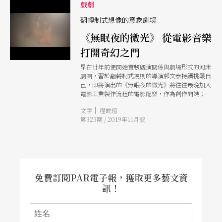
戲劇
翻轉制式想像的意象劇場
《無眠夜的微光》 從電影音樂
打開奇幻之門
早在廿年前便開始實驗觀演關係與劇場形式的河床
劇團，習於翻轉制式規則的導演郭文泰持續挑戰自
己，即將演出的《無眠夜的微光》將往往最晚加入
電影工業製作流程的電影配樂，作為創作開端；並
選擇電影《星際效應》轉譯抗爭的精神與感受，在
|
文字
程皖瑄
劇場裡打開我們對更多可能的想像。
第323期 / 2019年11月號
免費訂閱PAR電子報，獲取更多藝文資
訊！