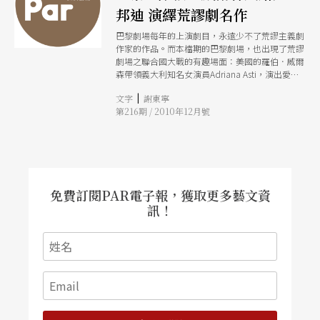
邦迪 演繹荒謬劇名作
巴黎劇場每年的上演劇目，永遠少不了荒謬主義劇
作家的作品。而本檔期的巴黎劇場，也出現了荒謬
劇場之聯合國大戰的有趣場面：美國的羅伯．威爾
森帶領義大利知名女演員Adriana Asti，演出愛爾
蘭貝克特的《美好的時光》；瑞士名導路克．邦迪
|
文字
謝東寧
（Luc Bondy），挑戰羅馬尼亞尤涅斯柯的《椅
第216期 / 2010年12月號
子》。
免費訂閱PAR電子報，獲取更多藝文資
訊！