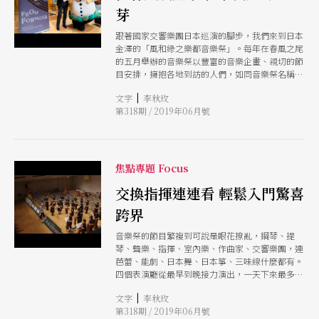
芽
跟著國家交響樂團日本巡演的腳步，我們來到日本
金澤的「風和綠之樂都音樂祭」。每年在春風之尾
的五月舉辦的音樂祭以豐富的音樂企畫、親切的節
目安排，擁抱各地到訪的人們，如同音樂祭名稱所
示，希望讓音樂在這個春芽萌生的季節能「風一
|
文字
李秋玫
吹，綠葉就開始生長」。
第318期 / 2019年06月號
焦點專題 Focus
交換指揮連連看 輕鬆入門驚喜
跨界
音樂祭的節目繁複到可說是眼花撩亂，鋼琴、提
琴、聲樂、指揮、室內樂、作曲家、交響樂團，連
芭蕾、能劇、日本舞、日本箏、三味線什麼都有。
四個表演廳從最早到晚接力演出，一天下來最多高
達十七場，想要不錯過精采演出，事先做功課排行
|
文字
李秋玫
程是必要的。有正規演出也有跨界表演，還有許多
第318期 / 2019年06月號
業餘團隊演出與趣味活動，一整天下來，即使沒有