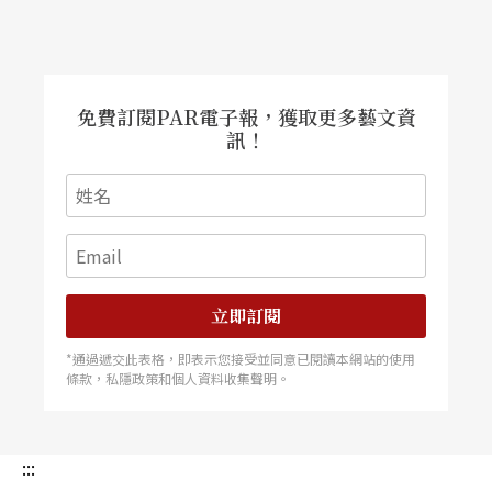
努力趕場，但不知不覺累積五、六場演出也不足為
奇。
免費訂閱PAR電子報，獲取更多藝文資
訊！
立即訂閱
*通過遞交此表格，即表示您接受並同意已閱讀本網站的使用
條款，私隱政策和個人資料收集聲明。
:::