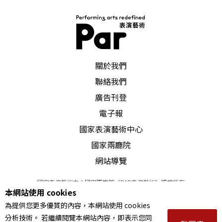
PAR 表演藝術雜誌
關於我們
聯絡我們
廣告刊登
電子報
國家表演藝術中心
國家兩廳院
網站導覽
國家表演藝術中心國家兩廳院《PAR表演藝術》版權所有
本網站使用 cookies
©
2022
Performing arts redefined. All Rights Reserved
為提供您更多優質的內容，本網站使用 cookies
統一編號 Tax Id number 00973926
分析技術。 若繼續閱覽本網站內容，即表示您同
本站所提供相關演出資訊，如有異動應以主辦單位公告為準。