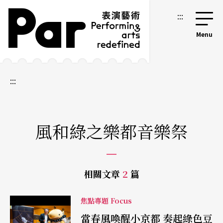
跳到主要內容區塊
網站導覽
:::
:::
風和綠之樂都音樂祭
相關文章
2
篇
焦點專題 Focus
當春風喚醒小京都 奏起綠色豆