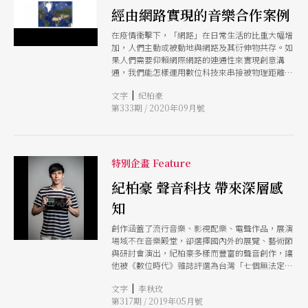
經由網路實現的音樂合作案例
在疫情衝擊下，「網路」在日常生活的比重大幅增
加，人們主動或被動地與網路及其衍伸物共存。如
果人們需要仰賴網際網路的連通性來實現創意溝
通，我們能怎樣運用數位科技來串接被物理距離所
限制的個體，使互動得以穿越冰冷螢幕，在人與
|
文字
紀柏豪
人、人與科技物之間，建立起更緊密的合作關係？
第333期 / 2020年09月號
本文列舉了五項網路應用的音樂合作案例，希望能
經由這些看似有趣、直覺，仿若遊戲的互動體驗，
能讓人一窺網際網路於展演應用上的創意賦權與協
同可能。
特別企畫 Feature
紀柏豪 聲音科技 帶來深層感
知
創作涵蓋了流行音樂、影視配樂、電聲作品，展演
場域不在音樂殿堂，卻選擇國內外的展覽、藝術節
與研討會演出，紀柏豪多樣而豐富的聲音創作，讓
他被《數位時代》雜誌評選為台灣「七個無法定義
的跨領域藝術新星」之一。這次他將在駐館兩廳院
|
文字
李秋玫
期間嘗試多聲道創作，並結合手機進行互動，「創
第317期 / 2019年05月號
造更即時的、個人的、現場的互動與聆聽體驗。」