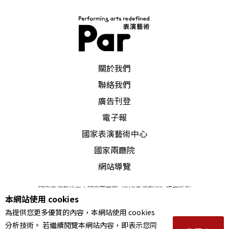
PAR 表演藝術雜誌
關於我們
聯絡我們
廣告刊登
電子報
國家表演藝術中心
國家兩廳院
網站導覽
國家表演藝術中心國家兩廳院《PAR表演藝術》版權所有
本網站使用 cookies
©
2022
Performing arts redefined. All Rights Reserved
為提供您更多優質的內容，本網站使用 cookies
統一編號 Tax Id number 00973926
分析技術。 若繼續閱覽本網站內容，即表示您同
本站所提供相關演出資訊，如有異動應以主辦單位公告為準。