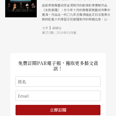
由旅英南韓藝術家金滉製作的劇場影像實驗作品
《全民披薩》，在今年十月的南韓首爾藝術市集中
展演。作品從一則○九年北韓領袖金正日派遣美女
廚師赴義大利學習正統披薩製作的新聞出發，以四
段虛實交織的情節鋪展，不同食材各自突顯，卻又
|
文字
黃晴怡
彼此搭配詰問，反諷共產體制下的北韓政府，也對
第253期 / 2014年01月號
同文同種的北韓人民表達關懷。
免費訂閱PAR電子報，獲取更多藝文資
訊！
立即訂閱