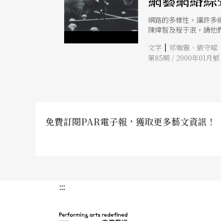
網藝網絡綜
網路的多樣性，讓許多
陳煒智及程于泯，請他
|
文字
祁媚雅、劉守曜
第85期 / 2000年01月號
免費訂閱PAR電子報，獲取更多藝文資訊！
:::