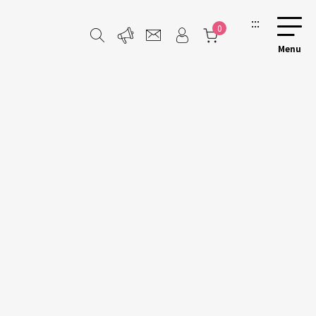
:::
0