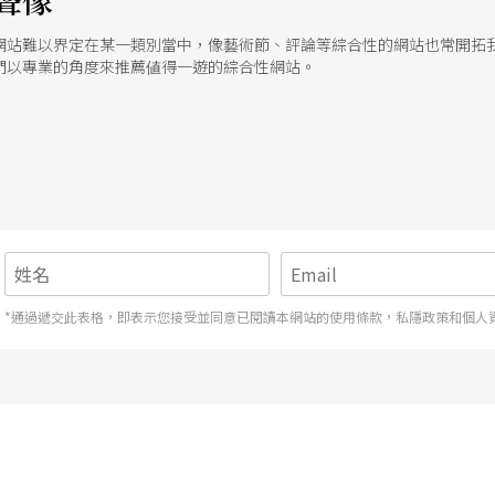
聲像
網站難以界定在某一類別當中，像藝術節、評論等綜合性的網站也常開拓
們以專業的角度來推薦値得一遊的綜合性網站。
*通過遞交此表格，即表示您接受並同意已閱讀本網站的使用條款，私隱政策和個人