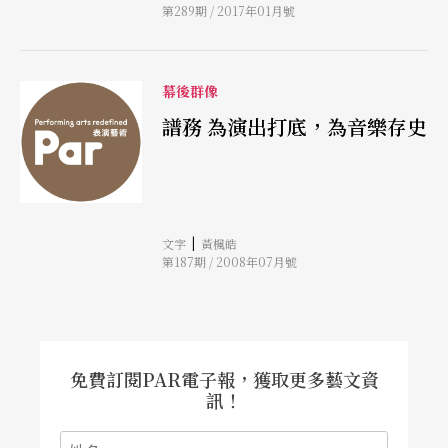
第289期 / 2017年01月號
作、音樂產業蓬勃的最好方式，於是他希望藉由
Pana Musica的進駐兩廳院，在台灣推廣使用原版
譜，也要將理念推廣到華人地區。
幕後群像
譜務 為演出打底，為音樂存史
|
文字
黃楓皓
第187期 / 2008年07月號
免費訂閱PAR電子報，獲取更多藝文資
訊！