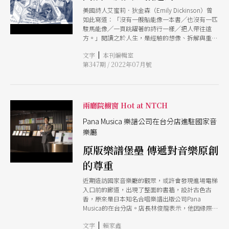
美國詩人艾蜜莉．狄金森（Emily Dickinson）曾
如此寫道：「沒有一艘船能像一本書╱也沒有一匹
駿馬能像╱一頁跳躍著的詩行一樣╱把人帶往遠
方。」閱讀之於人生，是經驗的想像、拆解與重
組；而真正的創造便是「重寫」，因創造就算再獨
|
文字
本刊編輯室
一無二，仍皆有所本。 在本期封面故事「閱讀，
第347期 / 2022年07月號
及其所創造的」中，我們不只談書，也談樂譜、舞
譜、劇本，從策展人、導演、編劇、作曲家、舞譜
教師、聲音演員的閱讀術中，探詢他們從「本」出
發「重寫」的創造之道，看這群表演藝術工作者們
如何像讀一本書那樣去「閱讀」所處的劇場與世
兩廳院櫥窗 Hot at NTCH
界，描繪前往遠方的地圖。
Pana Musica 樂譜公司在台分店進駐國家音
樂廳
原版樂譜堡壘 傳遞對音樂原創
的尊重
近期造訪國家音樂廳的觀眾，或許會發現進場電梯
入口前的廊道，出現了整面的書牆，設計古色古
香，原來是日本知名合唱樂譜出版公司Pana
Musica的在台分店。店長林俊龍表示，他因緣際會
進入日本Pana Musica工作，深刻體會到日本人對
|
文字
賴家鑫
智慧財產權的尊重，而這正是讓作曲家可以持續創