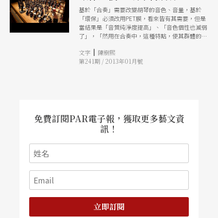
基於「合奏」需要改變胡琴的音色、音量，基於
「環保」必須改用PET膜，看來皆有其需要，但是
當結果是「音質純淨度提高」、「音色個性也減弱
了」，「然用在合奏中，這種特點，使其群體的音
色易於控制和統一」，這就得多加考慮了，因為它
|
文字
陳樹熙
更動了原本與胡琴音色個性合一的情緒感受，減低
第241期 / 2013年01月號
它的憂鬱悲怨，代之以全然相反的明亮純淨。
免費訂閱PAR電子報，獲取更多藝文資
訊！
立即訂閱