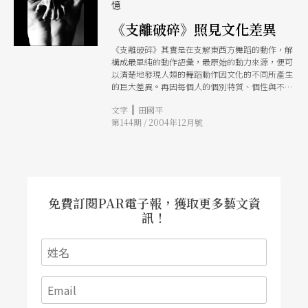
憶
《支離破碎》照見文化差異
《支離破碎》其實是在支解東西方舞蹈的動作，解
構成最單純的動作語彙，最原始的動力來源，便可
以清楚地發現人類的舞蹈動作因文化的不同所產生
的巨大差異。再因每個人的個別特質、個性與不同
的生命經驗，重新詮釋與重組。而反映出華人在三
|
文字
田國平
個不同國際都市，不同環境下的生活狀態。
第144期 / 2004年12月號
免費訂閱PAR電子報，獲取更多藝文資
訊！