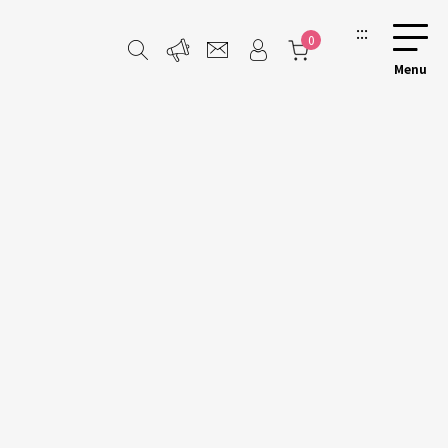
:::
0