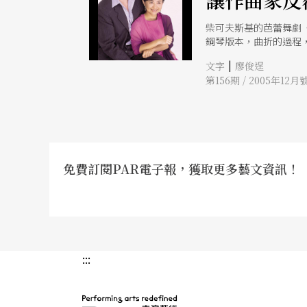
讓作曲家反
柴可夫斯基的芭蕾舞劇《
鋼琴版本，曲折的過程，
舞曲風格的愛情詩歌，
|
文字
廖俊逞
名的旋律《我們手拉手
第156期 / 2005年12月
情」、「親情」的反覆
邀請曾任布達佩斯國家
娜的雙鋼琴共同演出，
免費訂閱PAR電子報，獲取更多藝文資訊！
:::