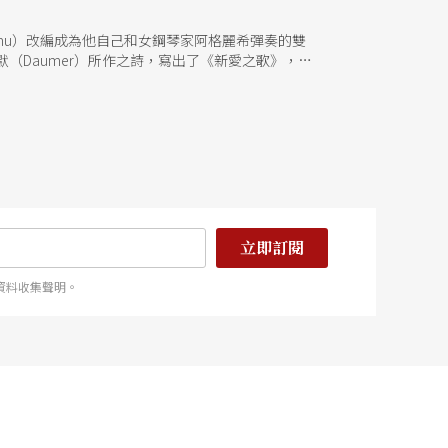
mu）改編成為他自己和女鋼琴家阿格麗希彈奏的雙
（Daumer）所作之詩，寫出了《新愛之歌》，圓
改編的雙鋼琴《幻想曲》，將歌劇中的序曲及兩首著
「唐璜」的多面性。 這些作曲家們對音樂裡「愛
演奏等媒介，傳達給聽眾。 「聖誕情話愛之歌」將
持人的女高音黃瑞芬（Zoe），加上魏樂富、葉綠
融合成為一場多彩多姿的連綿情話。（廖俊逞）
立即訂閱
資料收集聲明。