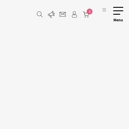
:::
0