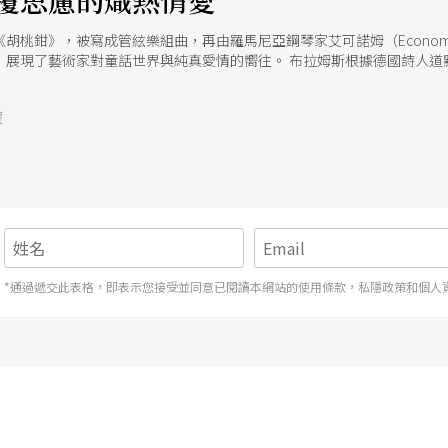
覆思慮的熾熱情愛
胡桃鉗》，被寫成管絃樂組曲，再由羅馬尼亞鋼琴家艾可諾姆（Econo
展現了藝術家對童話世界與純真愛情的嚮往。 布拉姆斯根據德國詩人道默
道出作曲家內心深藏的熱烈情感。 李斯特根據莫札特歌劇《唐璜》選曲所
到那邊去》及《飲酒歌》重新組合，以最燦爛多彩的炫技，表現出花花公子
號
思慮，將一一展現在「聖誕情話愛之歌」音樂會中，經由舞蹈、歌唱、影像
劇院的舞者莊士賢、男低音廖聰文、女中音楊艾琳、在台北愛樂電台擔任主
在聖誕夜，將短暫、熱烈永恆的愛情，長亙的親情與純真柔美自然之愛，
*通過遞交此表格，即表示您接受並同意已閱讀本網站的使用條款，私隱政策和個人