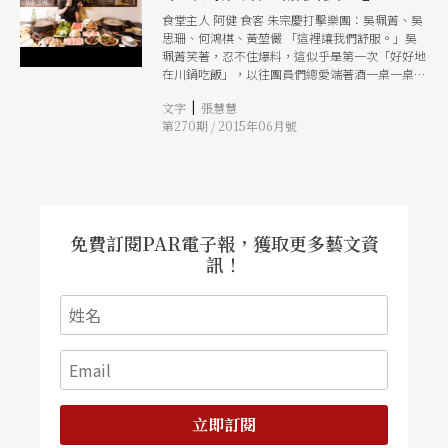
食堂主人 阿健 食客 朱宗慶打擊樂團：吳珮菁、吳
思珊、何鴻棋、黃堃儼 「這裡讓我們舒服。」吳
珮菁笑著，忍不住爆料，這似乎是第一次「好好地
在川鍋吃飯」，以往團員們總愛端著酒一桌一桌地
「巡迴」聯絡感情，心都滿了，吃進什麼就不是挺
|
文字
張慧慧
在意了。 看來川鍋的「蠱」不是下在口，而是下
第270期 / 2015年06月號
在心，正如招牌麻辣鍋中藥熬煮溫潤不油，不膩嘴
就能順滑入脾胃，吳思珊說：「我們愛來川鍋，有
時吃的不一定是它的料理，而是感覺。就像音樂，
我們也總是表達某種情感、氛圍。」
免費訂閱PAR電子報，獲取更多藝文資
訊！
立即訂閱