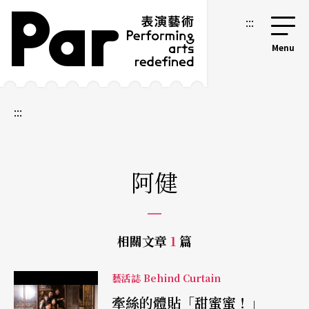
跳到主要內容區塊
網站導覽
:::
:::
阿健
相關文章
1
篇
藝活誌 Behind Curtain
牽絲的體貼「甜蜜蜜！」