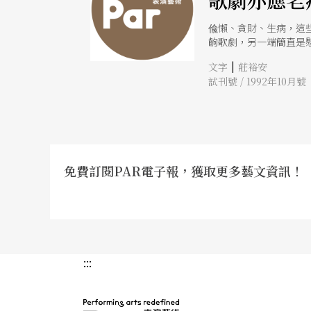
歌劇亦應老
偸懶、貪財、生病，這
齣歌劇，另一端簡直是
製牛排醬和寫歌劇總譜
|
文字
莊裕安
場二十四首編碼歌曲的
試刊號 / 1992年10月號
要幫他塑一座造價不凡
幽默而不是愛錢。羅西
資，十三天抵得過十八
他全有，又是一則羅西
威的葛羅富辭典説，他
革命黨來了。 《威廉
黨，是以麥亞貝爾爲主
免費訂閱PAR電子報，獲取更多藝文資訊！
蘭西大歌劇時代的蒞臨
是歌德的《浮士德》，
幕，可以説是羅西尼畢
有這種自覺，他是寫出
:::