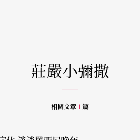
莊嚴小彌撒
相關文章
1
篇
e