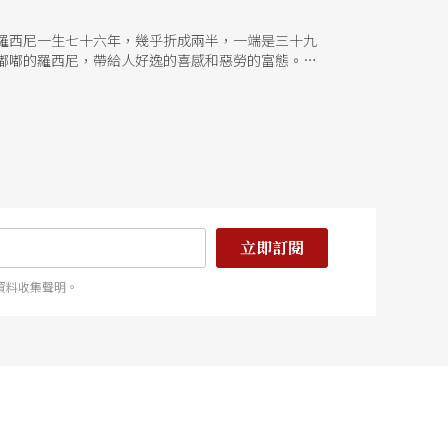
羅西尼一生七十六年，幾乎折成兩半，一端是三十九
嘟嘟的羅西尼，帶給人好逸的喜感和惡勞的富態。調
師》時，就不懶呢，不到十三天工夫，就完成兩幕四
骨頭？ 羅西尼是貪財，當他名震義大利後，米蘭人
上立正一陣子。其實這故事真正反映的，是羅西尼的
酬勞，換算成他父親在貝沙洛鄉下吹伸縮喇叭的工
 病，除了子宮的疾病他没得過以外，所有婦科雜症
以當時醫藥設備，還活到七十六歲，似嫌不合理。權
掛泌尿科之外，羅西尼其實更需要精神科醫師，欵，
時二百四十年的波旁王朝。對於羅西尼，真正的革命
胎到莊歌劇世界。甚至《威廉泰爾》也在預告一個法
立即訂閱
意以《威廉泰爾》封筆，他已鎖定下一齣歌劇的題材
齣到三年一齣，都在預示蛻變的契機。《威》劇第二
資料收集聲明。
，華格納更深受其啓蒙影響。羅西尼本人更不可能没