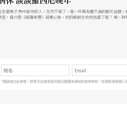
病休 談談羅西尼晚年
些全是幌子 熱中創作的人，忽然不寫了，是一件再有趣不過的聊天話題。
懸空，爲什麼《威廉泰爾》殺青以後，他的歌劇生命就枯萎了呢？ 懶，胖
，平日最常做的兩件事，他總是更喜歡前者。爲什麼他寫《塞爾維亞理髮
代表作。一個發起音符飆來，六個月裡交出七齣歌劇的人，你怎能説他是懶
的雕像。他連忙阻止説，給我這筆款子吧，我可以每天去菜市場那根石柱
尼小時候是窮苦過，但二十郎當就小有積蓄，他寫《塞爾維亞理髮師》的
個月。如果説羅西尼因衣食無虞而偃熄歌劇火苗，時間上應更往前推一些。
尼式黑色笑話。有人説，羅西尼得了尿毒，一個三十七歲的人罹患此症，
得的是「輸尿管的毛病」，我猜測也許是結石，痛起來真會整死人。除了
泰爾》是一八二九年在巴黎首演的，隔年便是有名的「七月革命」，結束歷
流的法國大歌劇。其實羅西尼並不守舊，他也求變求新，從喜歌劇世界脫
，比麥亞貝爾代表作《新教徒》、《非洲女郎》都上演得早。 羅西尼並無
只是編劇者遲遲不能交稿。晚期歌劇創作，羅西尼愈來愈慎重，從一年三
*通過遞交此表格，即表示您接受並同意已閱讀本網站的使用條款，私隱政策和個人
生創作顛峯，唐尼采第甚至認爲，那是上帝的手筆，貝里尼則連聽三十回
與先前插科打諢