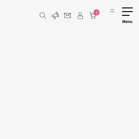
:::
0