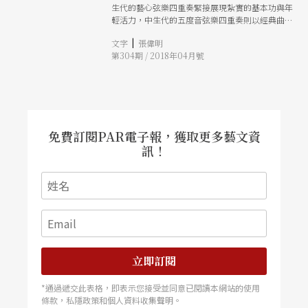
生代的藝心弦樂四重奏緊接展現紮實的基本功與年
輕活力，中生代的五度音弦樂四重奏則以經典曲目
揮灑成熟技藝。在誠品表演廳這個小而美的舞台
|
文字
張偉明
上，國內室內樂團體各展勝場，切磋磨練，透過音
第304期 / 2018年04月號
樂語言傳達思想與情感，以及純然的音樂之美。
免費訂閱PAR電子報，獲取更多藝文資
訊！
立即訂閱
*通過遞交此表格，即表示您接受並同意已閱讀本網站的使用
條款，私隱政策和個人資料收集聲明。