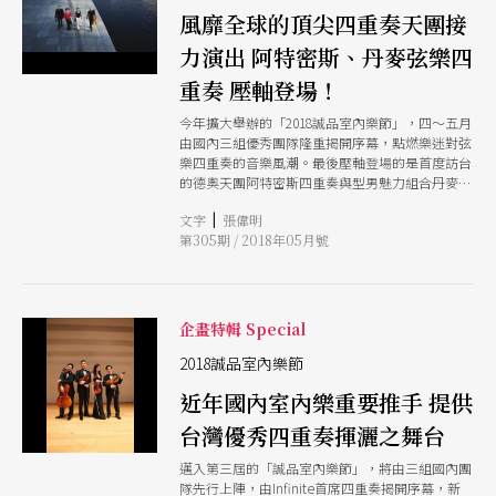
風靡全球的頂尖四重奏天團接
力演出 阿特密斯、丹麥弦樂四
重奏 壓軸登場！
今年擴大舉辦的「2018誠品室內樂節」，四～五月
由國內三組優秀團隊隆重揭開序幕，點燃樂迷對弦
樂四重奏的音樂風潮。最後壓軸登場的是首度訪台
的德奧天團阿特密斯四重奏與型男魅力組合丹麥弦
樂四重奏。當代頂冠的阿特密斯四重奏，將帶來兩
|
文字
張偉明
套重量級曲目展現天團的一流實力；北歐新銳丹麥
第305期 / 2018年05月號
弦樂四重奏，則以貝多芬篇幅最大，宛如四重奏聖
母峰的作品132，為室內樂節畫下完美句點。樂迷
將一睹國外頂尖音樂家的琴藝與風采，絕對是今年
最不容錯過的音樂盛宴！
企畫特輯 Special
2018誠品室內樂節
近年國內室內樂重要推手 提供
台灣優秀四重奏揮灑之舞台
邁入第三屆的「誠品室內樂節」，將由三組國內團
隊先行上陣，由Infinite首席四重奏揭開序幕，新