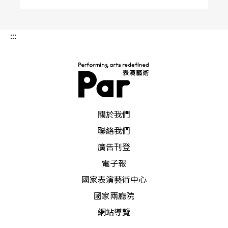
:::
PAR 表演藝術雜誌
關於我們
聯絡我們
廣告刊登
電子報
國家表演藝術中心
國家兩廳院
網站導覽