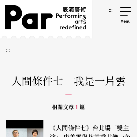
跳到主要內容區塊
網站導覽
:::
:::
人間條件七—我是一片雲
相關文章
1
篇
《人間條件七》台北場「雙主
演」 唐美雲與林美秀共飾一角