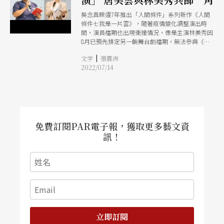
吳念真暌違7年推出「人間條件」系列新作《人間
條件七我是一片雲》，隨著疫情變化調整演出時
間，演員檔期也出現衝撞情況，像是主演林美秀因
8月已預先排定另一齣舞台劇檔期，無法參與《人
間條件七》第一週的演出。團隊為了不讓期待已久
|
文字
張震洲
的觀眾失望，同時維持觀劇品質，在經過多次討
2022/07/14
論、協調後，最終決定台北場將採「雙主演」形式
進行。
免費訂閱PAR電子報，獲取更多藝文資
訊！
立即訂閱