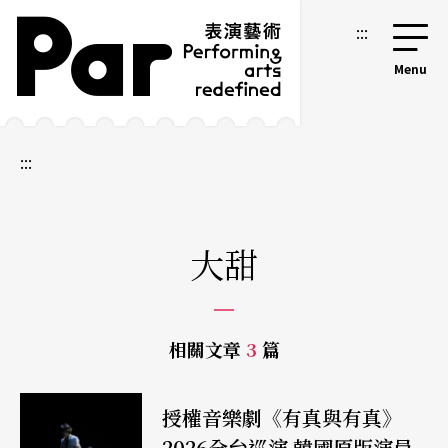
跳到主要內容區塊
網站導覽
:::
:::
大甜
相關文章
3
篇
授權音樂劇《有真與有真》
2026全台巡演 韓國原版演員