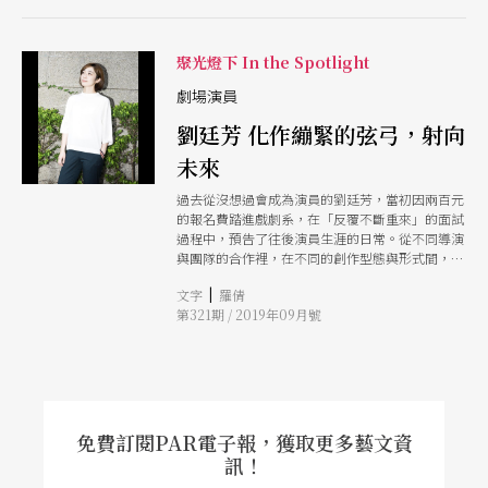
說。
聚光燈下 In the Spotlight
劇場演員
劉廷芳 化作繃緊的弦弓，射向
未來
過去從沒想過會成為演員的劉廷芳，當初因兩百元
的報名費踏進戲劇系，在「反覆不斷重來」的面試
過程中，預告了往後演員生涯的日常。從不同導演
與團隊的合作裡，在不同的創作型態與形式間，她
持續將自己化作繃緊的弦弓，等待張力最大最足的
|
文字
羅倩
時刻，把箭射出，朝向未來。
第321期 / 2019年09月號
免費訂閱PAR電子報，獲取更多藝文資
訊！