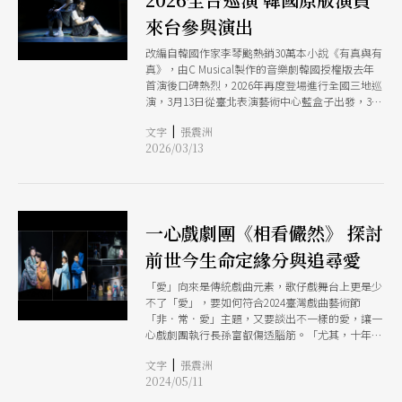
來台參與演出
改編自韓國作家李琴䬁熱銷30萬本小說《有真與有
真》，由C Musical製作的音樂劇韓國授權版去年
首演後口碑熱烈，2026年再度登場進行全國三地巡
演，3月13日從臺北表演藝術中心藍盒子出發，3月
18日至20日邀約韓國版初代音樂劇演員林贊玟與姜
|
文字
張震洲
知慧來台，與台灣演員大甜、陳明珠、康雅婷以不
2026/03/13
同組合展現舞台角色魅力。
一心戲劇團《相看儼然》 探討
前世今生命定緣分與追尋愛
「愛」向來是傳統戲曲元素，歌仔戲舞台上更是少
不了「愛」，要如何符合2024臺灣戲曲藝術節
「非．常．愛」主題，又要談出不一樣的愛，讓一
心戲劇團執行長孫富叡傷透腦筋。「尤其，十年前
同婚還沒通過時，我們就演過《斷袖》；五年前為
|
文字
張震洲
了探討人類所謂的道德正義而製作過白蛇後傳《千
2024/05/11
年》，甚至上演過母子相戀的禁忌之愛，這樣的一
心，到底還能談出什麼『非常愛』呢？」孫富叡