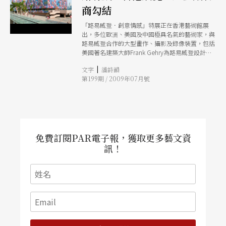
商勾結
「路易威登．創意情感」特展正在香港藝術館展
出，多位歐洲、美國及中國極具名氣的藝術家，與
路易威登合作的大型畫作、攝影及錄像裝置，包括
美國著名建築大師Frank Gehry為路易威登設計的
路易威登創意基金會美術館模型都陳列其中。但因
|
文字
潘詩韻
策展決策與經費使用的不透明，也引發了「官商勾
第199期 / 2009年07月號
結」的抗議之聲。
免費訂閱PAR電子報，獲取更多藝文資
訊！