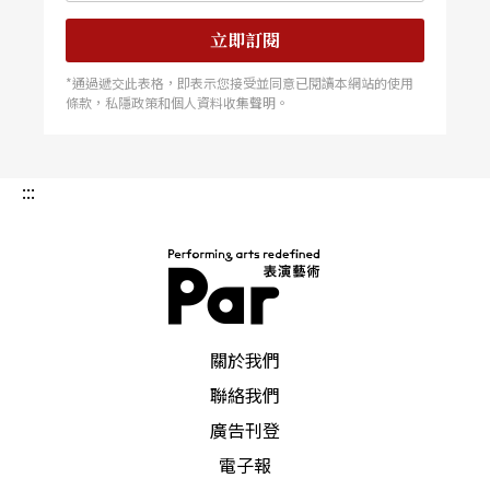
常有意義。」 圓屋的首席執行官 CEO 兼藝術總監
戴維（Marcus Davey）很歡迎卡盧亞回到圓屋與
立即訂閱
他一起工作，對此他也感到很榮幸。戴維說：「從
丹尼爾10幾歲時來到這裡，我們就看著他努力耕
*通過遞交此表格，即表示您接受並同意已閱讀本網站的使用
耘，逐漸成為一個英國家喻戶曉的演員，再讓世界
條款，私隱政策和個人資料收集聲明。
都知道這個名字。」戴維以卡盧亞為例，告訴大家
當年輕人有空間和機會得以表現自己與發展他們的
創造力時，他們可以走很遠，成為有影響力的人，
因此與卡盧亞一起在圓屋創造這個青年劇團是很重
:::
要的任務。
PAR 表演藝術雜誌
關於我們
聯絡我們
廣告刊登
電子報