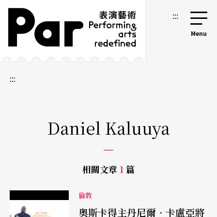
跳到主要內容區塊
網站導覽
:::
:::
Daniel Kaluuya
相關文章
1
篇
倫敦
奧斯卡得主丹尼爾．卡盧亞將