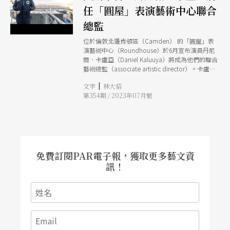
任「圓屋」表演藝術中心聯合
總監
位於倫敦北邊肯頓區（Camden） 的「圓屋」表
演藝術中心（Roundhouse）於6月宣布演員丹尼
爾．卡盧亞（Daniel Kaluuya）將成為他們的聯合
藝術總監（associate artistic director）。卡盧亞
最為人知的電影作品包括《逃出絕命鎮》與《猶大
|
文字
林大貂
與黑色彌賽亞》（於 2021 年獲得奧斯卡最佳男配
第354期 / 2023年07月號
角獎）。卡盧亞正是在肯頓區長大，他人生中的第
一堂表演課就發生在圓屋表演藝術中心。 圓屋表
演藝術中心是一個綜合表演空間，其主舞台為大型
音樂劇、演唱會、音樂表演的空間，而其小劇場則
是各種新舊戲劇展演的舞台。卡盧亞被任命為聯合
藝術總監後的首要任務，就是於院內創辦名為「59
中心」（center 59） 的青年劇團，協助 13 至 25
免費訂閱PAR電子報，獲取更多藝文資
歲志在成為演員的年輕人，提供每小時最高 2 英鎊
訊！
的表演課程，提供年輕人創作與發展才華的空間。
「59 中心」不僅培養年輕人的表演技藝，更將確
保中心與英國表演藝術產業的連結，幫助年輕演員
建立工作網絡。 卡盧亞認為，為下一代打造一個
堅固的平台是維持產業活力的關鍵，他表示：「20
年前我就來圓屋上過表演課，因此能回到這個社區
與圓屋一起為表演藝術發展做出些貢獻，我覺得非