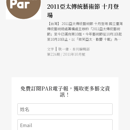
2011亞太傳統藝術節 十月登
場
【台灣】 2011亞太傳統藝術節 十月登場 國立臺灣
傳統藝術總處籌備處主辦的「2011亞太傳統藝術
節」至今已邁向第10屆。今年藝術節從10月1日起
至10月10日止，以「微笑亞太．歡慶 十載」為主
題，邀請10個來自亞太各地區與臺灣本地的藝術團
|
文字
耿一偉、本刊編輯部
隊及工藝家，包括日本「德島阿波人形淨琉璃劇
第226期 / 2011年10月號
團」、馬來西亞「沙巴樂舞團」、巴基斯坦「瓜瓦
里 樂團」、泰國「曼谷古典樂舞團」、敘利亞
「傳統樂舞團」，以及臺灣的「屏東平和部落歌
團」、「馬蘭阿美山海原音文化藝術團」、「臺北
木偶劇團」、「美濃客 家八音團」，內容包括古
謠吟唱、傳統舞蹈、操偶藝術及樂器演奏等。 除
舞台表演外，還特地以華麗的「印度傳統婚禮體
免費訂閱PAR電子報，獲取更多藝文資
驗」拉開藝術節序幕。在傳藝中心戲劇館一樓設置
訊！
的「印度傳統婚禮體驗」，不僅能欣賞印度傳統又
花俏的婚禮，更有多款印度傳統服飾免費試穿，感
受喜慶氛圍。（李秋玫） 「第六屆蔡瑞月舞蹈
節」11月初上演 第 六屆蔡瑞月舞蹈節將在11月4日
到7日，於蔡瑞月舞蹈研究社（玫瑰古蹟），登
場。今年的舞蹈節以「回到大自然的家系列二──
像山一樣思考」為主題，邀集日 本現代舞大師折