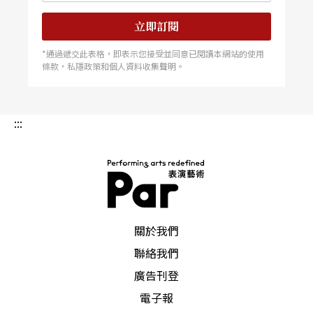
田克子，美國人權舞蹈家埃立歐．波瑪爾舞團、澳
洲現代舞先驅伊莉莎白．陶曼等進行跨國演出交
立即訂閱
流，透過舞蹈藝術的表演，表達對賴以維生的土地
及家園最深刻的省思。其中日本舞大師折田克子，
*通過遞交此表格，即表示您接受並同意已閱讀本網站的使用
經歷日本311大地震及隨之而來的核災，創作出
條款，私隱政策和個人資料收集聲明。
《生存的居所》；日本大震也啟發了澳洲現代舞創
作家陶曼創作 《沙漠新娘II》。透過跨國界的演出
交流，帶領觀眾透過舞蹈表演，共同深思人與土地
之間唇齒相依的關係。（鄒欣寧） 台灣印度文化
:::
節 全台展開 台北印度愛樂中心舉辦的「台灣印度
文化節」從九月底展開，為期一個月，從新北市起
跑、台北市、台中市再延伸到
PAR 表演藝術雜誌
關於我們
聯絡我們
廣告刊登
電子報