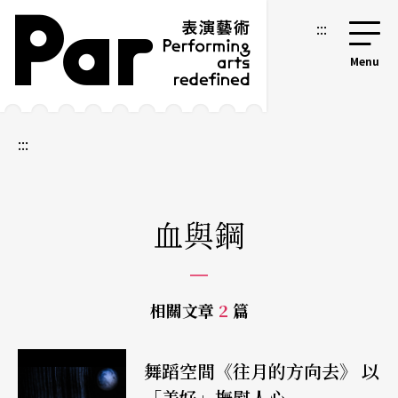
跳到主要內容區塊
網站導覽
:::
:::
血與鋼
相關文章
2
篇
舞蹈空間《往月的方向去》 以
「美好」撫慰人心