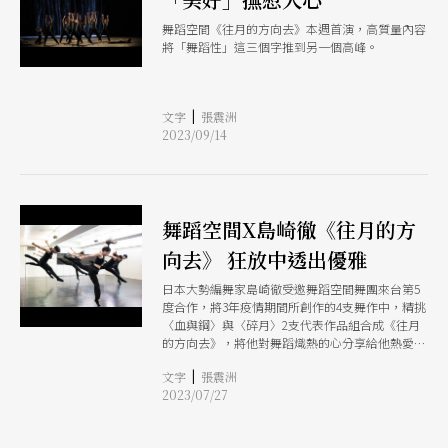
舞蹈空間《往月的方向去》本週首演，高質量內容
將「舞蹈性」這三個字推到另一個高峰。
|
文字
張震洲
2023/09/14
舞蹈空間X島崎徹《往月的方
向去》 狂放中透出優雅
日本大勢編舞家島崎徹受邀舞蹈空間舞團來台第5
度合作，將3年疫情期間所創作的4支舞作中，精挑
〈血與鋼〉與〈碎月〉2支代表作品組合成《往月
的方向去》，將他對舞蹈熾熱的心分享給他熱愛的
台灣觀眾。
|
文字
張震洲
2023/07/27