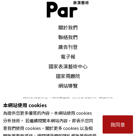
PAR 表演藝術雜誌
關於我們
聯絡我們
廣告刊登
電子報
國家表演藝術中心
國家兩廳院
網站導覽
國家表演藝術中心國家兩廳院《PAR表演藝術》版權所有
本網站使用 cookies
©
2022
Performing arts redefined. All Rights Reserved
為提供您更多優質的內容，本網站使用 cookies
統一編號 Tax Id number 00973926
分析技術。 若繼續閱覽本網站內容，即表示您同
本站所提供相關演出資訊，如有異動應以主辦單位公告為準。
我同意
意我們使用 cookies，關於更多 cookies 以及相
服務條款
｜
隱私權聲明
｜
著作權聲明
關政策更新資訊，請閱讀我們的隱私權政策與使用