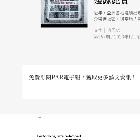
邊緣紀實
近年，亞洲各地陸續出現
介帶進社區，與當地人
地，面向的群眾大多可
|
文字
吳君儀
的性小眾等等。他們的
第357期 / 2023年12月
免費訂閱PAR電子報，獲取更多藝文資訊！
:::