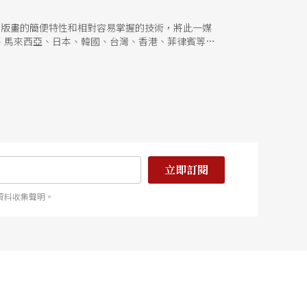
助木刻版畫的簡便特性和相對容易掌握的技術，將此一媒
、馬來西亞、日本、韓國、台灣、香港、菲律賓等
對拆遷問題的原住民、城市的貧困民眾、被主流排擠
法去理解和拆解以上問題。
立即訂閱
資料收集聲明。