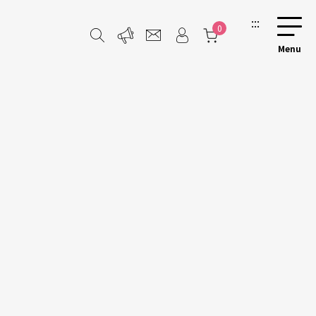
:::
0