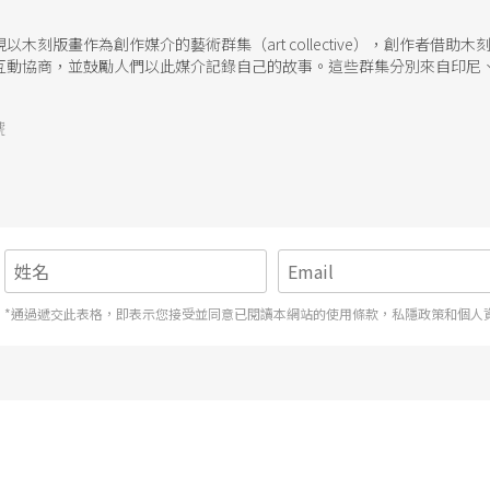
以木刻版畫作為創作媒介的藝術群集（art collective），創作者借
互動協商，並鼓勵人們以此媒介記錄自己的故事。這些群集分別來自印尼
歸納為後殖民和資本主義矛盾下的邊緣群體，如離鄉別井的移工移民、面
創作彷彿在提醒一種跨地域的共通社會問題，並提議以強調協商的創作手
號
*通過遞交此表格，即表示您接受並同意已閱讀本網站的使用條款，私隱政策和個人