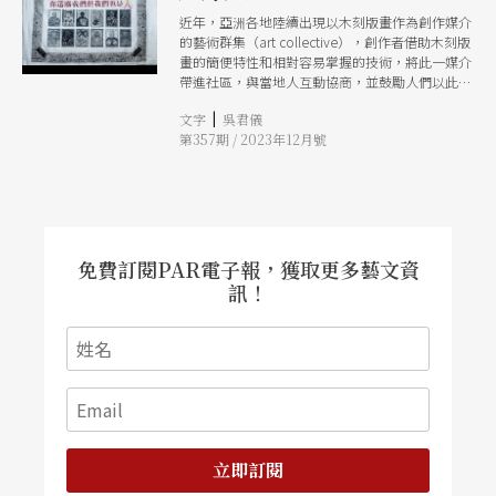
近年，亞洲各地陸續出現以木刻版畫作為創作媒介
的藝術群集（art collective），創作者借助木刻版
畫的簡便特性和相對容易掌握的技術，將此一媒介
帶進社區，與當地人互動協商，並鼓勵人們以此媒
介記錄自己的故事。這些群集分別來自印尼、馬來
|
文字
吳君儀
西亞、日本、韓國、台灣、香港、菲律賓等地，面
第357期 / 2023年12月號
向的群眾大多可歸納為後殖民和資本主義矛盾下的
邊緣群體，如離鄉別井的移工移民、面對拆遷問題
的原住民、城市的貧困民眾、被主流排擠的性小眾
等等。他們的創作彷彿在提醒一種跨地域的共通社
會問題，並提議以強調協商的創作手法去理解和拆
解以上問題。
免費訂閱PAR電子報，獲取更多藝文資
訊！
立即訂閱