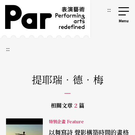
跳到主要內容區塊
網站導覽
:::
:::
提耶瑞．德．梅
相關文章
2
篇
特別企畫 Feature
以舞寫詩 聲影構築時間的畫格