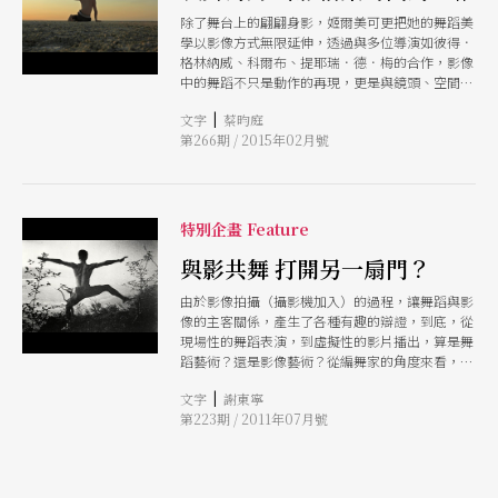
除了舞台上的翩翩身影，姬爾美可更把她的舞蹈美
學以影像方式無限延伸，透過與多位導演如彼得．
格林納威、科爾布、提耶瑞．德．梅的合作，影像
中的舞蹈不只是動作的再現，更是與鏡頭、空間、
音樂共構的美麗詩篇。看姬爾美可的舞蹈電影，像
|
文字
蔡昀庭
旅行，可以保持距離，察覺、整理、分析、比較小
第266期 / 2015年02月號
細節的變化，也可以像孩子一樣，忘情神迷。
特別企畫 Feature
與影共舞 打開另一扇門？
由於影像拍攝（攝影機加入）的過程，讓舞蹈與影
像的主客關係，產生了各種有趣的辯證，到底，從
現場性的舞蹈表演，到虛擬性的影片播出，算是舞
蹈藝術？還是影像藝術？從編舞家的角度來看，從
劇院舞台的框框，躍進電子螢幕的框框，成品到底
|
文字
謝東寧
是螢幕上的舞蹈？還是舞蹈創造出的螢幕？其中最
第223期 / 2011年07月號
值得玩味的，還是編舞家本身對於影像的態度。