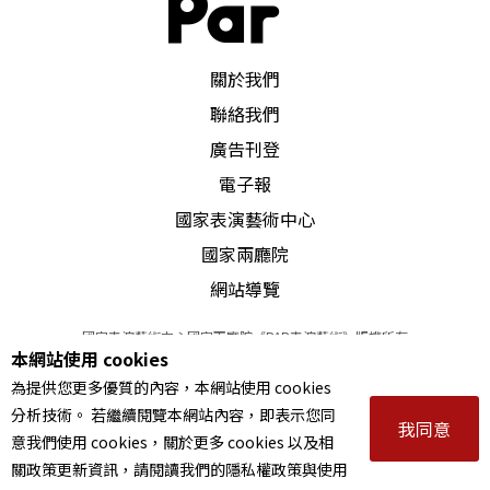
PAR 表演藝術雜誌
關於我們
聯絡我們
廣告刊登
電子報
國家表演藝術中心
國家兩廳院
網站導覽
國家表演藝術中心國家兩廳院《PAR表演藝術》版權所有
本網站使用 cookies
©
2022
Performing arts redefined. All Rights Reserved
為提供您更多優質的內容，本網站使用 cookies
統一編號 Tax Id number 00973926
分析技術。 若繼續閱覽本網站內容，即表示您同
本站所提供相關演出資訊，如有異動應以主辦單位公告為準。
我同意
意我們使用 cookies，關於更多 cookies 以及相
服務條款
｜
隱私權聲明
｜
著作權聲明
關政策更新資訊，請閱讀我們的隱私權政策與使用