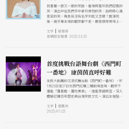
我看著一張又一張的笑臉，進場時看到我們迎賓的
笑、演出中從我們手中拿到食物的笑、拍照時心滿
意足的笑，角色有沒有名字到底又怎樣？戲演完
後，幾乎是全場的觀眾都不走，願意排隊等待上台
合照，並且熱情地跟我們分享感動，已經有觀眾看
|
文字
蔡燦得
了10次以上，這個戲到底算不算是個戲到底又怎
官網限定報導 2025/11/15
樣？
首度挑戰台語舞台劇《西門町
一番地》 康茵茵直呼好難
全民大劇團的沉浸式舞台劇《西門町一番地》，於
7月25日至27日在西門紅樓二樓劇場登場，觀眾不
僅能「邊看戲、邊吃美食」，還能穿越時空，深入
體驗紅樓百年歷史與台灣庶民文化。演出全程貼心
設有中英文字幕，無論是本地觀眾還是來自世界各
|
文字
張震洲
地的旅客，都能無障礙融入劇情，感受台灣故事的
2025/07/25
魅力。