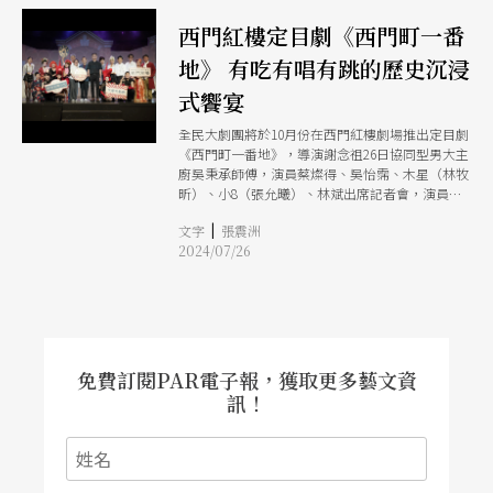
西門紅樓定目劇《西門町一番
地》 有吃有唱有跳的歷史沉浸
式饗宴
全民大劇團將於10月份在西門紅樓劇場推出定目劇
《西門町一番地》，導演謝念祖26日協同型男大主
廚吳秉承師傅，演員蔡燦得、吳怡霈、木星（林牧
昕）、小8（張允曦）、林斌出席記者會，演員們
除了演出部分片段，也連續唱跳了多首快歌、經典
|
文字
張震洲
金曲。全民大劇團去年於國父紀念館二度加演的
2024/07/26
《仁愛路六號》，故事中敘述了國父紀念館50年歷
史，因其深受觀眾好評，才促成了這次與西門紅樓
共同回顧百年的藝文合作。
免費訂閱PAR電子報，獲取更多藝文資
訊！