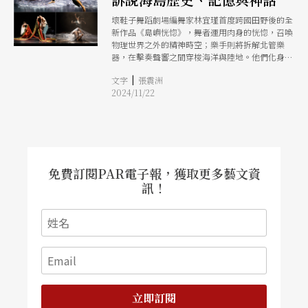
壞鞋子舞蹈劇場編舞家林宜瑾首度跨國田野後的全
新作品《島嶼恍惚》，舞者運用肉身的恍惚，召喚
物理世界之外的精神時空；樂手則將拆解北管樂
器，在擊奏聲響之間穿梭海洋與陸地。他們化身為
曾經漂流在海上的靈魂，在劇場當中訴說關於海島
|
文字
張震洲
的歷史、記憶與神話。
2024/11/22
免費訂閱PAR電子報，獲取更多藝文資
訊！
立即訂閱