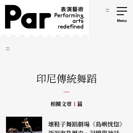
跳到主要內容區塊
網站導覽
:::
:::
印尼傳統舞蹈
相關文章
1
篇
壞鞋子舞蹈劇場《島嶼恍惚》
訴說海島歷史、記憶與神話