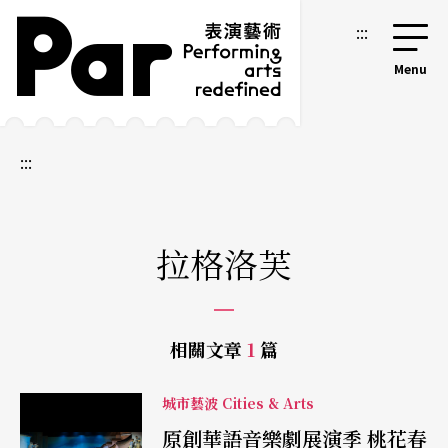
跳到主要內容區塊
網站導覽
:::
:::
拉格洛芙
相關文章
1
篇
城市藝波 Cities & Arts
原創華語音樂劇展演季 桃花春