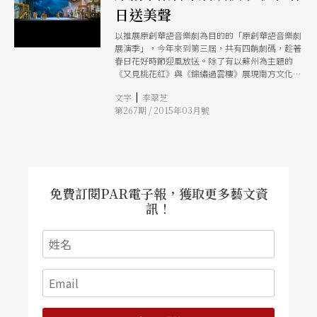
日送美聲
以推展原創華語音樂劇為目的的「原創華語音樂劇
展演季」，今年來到第三屆，共有四齣劇碼，趁著
春日花好時節迎風放送。除了有以蘇州為主題的
《又見桃花紅》與《錦繡過雲樓》展現南方文化傳
統，《至少有十年我不曾流淚》請出「中國好聲
|
文字
李翠芝
音」歌手演出「北漂」青年逐夢故事，還有改編自
第267期 / 2015年03月號
諾貝爾文學獎得主、瑞典女作家拉格洛芙同名小說
的《尼爾斯騎鵝歷險記》，多樣面貌令觀眾驚喜！
免費訂閱PAR電子報，獲取更多藝文資
訊！