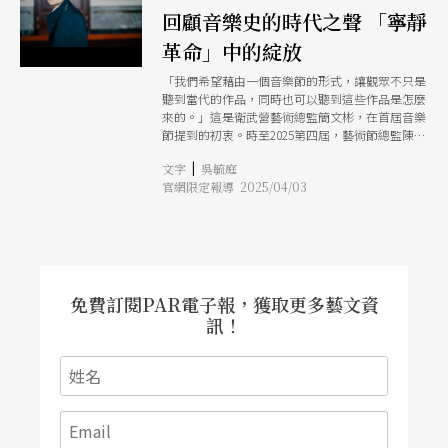
回顧音樂史的時代之聲 「寧靜
革命」中的綻放
「我們希望藉由一個音樂節的形式，讓觀眾不只是
聽到當代的作品，同時也可以聽到這些作品是怎麼
來的。」這是衛武營藝術總監簡文彬，在首屆音樂
節提到的初衷。時至2025第四屆，藝術節總監陳銀
淑繼續推動目標，並刻意聚焦歷史洪流中相對陌生
|
文字
吳毓庭
的名字，期待從創作者們「寧靜的革命」（註），
官網限定報導 2025/04/03
聽見時代風格變化間的幽微轉折。
免費訂閱PAR電子報，獲取更多藝文資
訊！