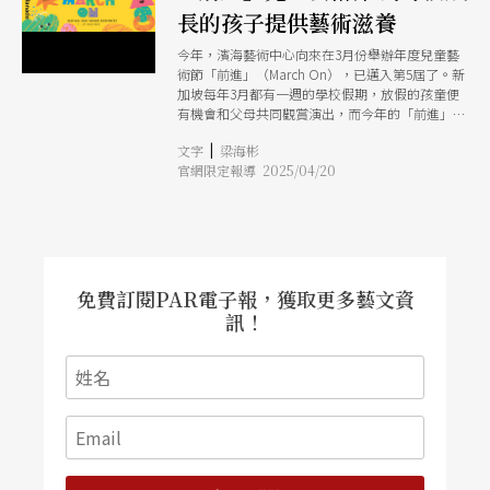
長的孩子提供藝術滋養
今年，濱海藝術中心向來在3月份舉辦年度兒童藝
術節「前進」（March On），已邁入第5屆了。新
加坡每年3月都有一週的學校假期，放假的孩童便
有機會和父母共同觀賞演出，而今年的「前進」為
期3週，比往年更長，一共有5場付費演出，以及一
|
文字
梁海彬
系列的免費藝術活動如工作坊、裝置藝術等。
官網限定報導 2025/04/20
「前進」藝術節專為12歲以下的孩子打造藝術體
驗，而孩子們都是與父母一起前來參與藝術節，所
以「前進」也相當注重適合親子共賞的活動與演
出。如今年邀請的英國Punchdrunk
Entertainment《消失的圖書館》（The Lost
Lending Library），和澳洲Polyglot Theatre的
《BB車一族》，都是適合親子共同參與的參與式
免費訂閱PAR電子報，獲取更多藝文資
劇場。
訊！