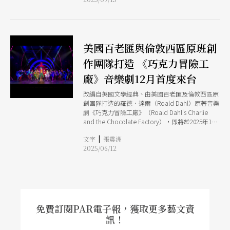
爾．普林普頓（Daniel Plimpton，飾威利．旺
卡）、柯恩．托卡特利（Cohen Toukatly，飾查
理．巴克）親自來台，現場並演唱〈The Candy
Man〉與〈I Have A Golden Ticket〉，最後更合
唱劇中極具代表性的曲目〈Pure Imagination〉，
美國百老匯與倫敦西區原班創
展現百老匯演員紮實功力與音樂劇魅力。
作團隊打造 《巧克力冒險工
廠》音樂劇12月首度來台
改編自英國文學經典、由美國百老匯及倫敦西區原
創團隊打造的羅德．達爾（Roald Dahl）原著音樂
劇《巧克力冒險工廠》（Roald Dahl's Charlie
and the Chocolate Factory），即將於2025年12
月首度登台。此次演出為國際巡演製作，由華文環
|
文字
張震洲
球藝術娛樂引進，結合音樂劇與投影科技、魔術幻
2025/06/12
象，運用3D視覺、場景變幻、大型木偶與特色沉
浸式設計，為台灣觀眾帶來一場全齡共賞的冒險體
驗。首波票券將於6月13日中午12:00開賣，為年底
壓軸劇場盛事揭開序幕。
免費訂閱PAR電子報，獲取更多藝文資
訊！