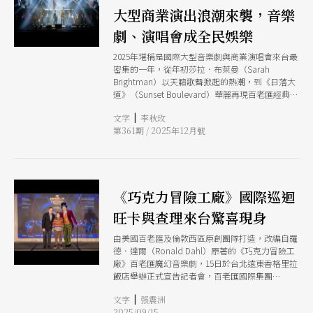
大型商業演出浪潮來襲，音樂
劇、演唱會成全民娛樂
2025年堪稱是國際大型音樂劇與商業演唱會來台最
密集的一年，從年初莎拉．布萊曼（Sarah
Brightman）以天籟歌聲掀起的熱潮，到《日落大
道》（Sunset Boulevard）華麗再現百老匯經典，
《悲慘世界》（Les Misrables）、《美女與野獸》
|
文字
李秋玫
（Beauty and the Beast）、《鐘樓怪人》（The
第361期 / 2025年12月號
Hunchback of Notre Dame）、《交響情人夢》
以及11月登場的《死亡筆記本》音樂劇，都讓舞台
成為城市話題的中心。觀眾幾乎可以從每個月的演
出清單中挑選一場屬於自己的最愛，這樣的盛況，
也許透露著台灣表演藝術市場在疫情後的復甦。
《巧克力冒險工廠》國際巡迴
旺卡與查理來台驚喜現身
由美國百老匯及倫敦西區原創團隊打造，改編自羅
德．達爾（Ronald Dahl）原著的《巧克力冒險工
廠》百老匯魔幻音樂劇，15日於台北遠東香格里拉
飯店舉辦正式宣告記者會，百老匯國際集團
（Broadway International Group）總裁暨製作人
|
文字
張震洲
馬克．羅素（Marc Routh）與兩位主要演員丹尼
2025/09/15